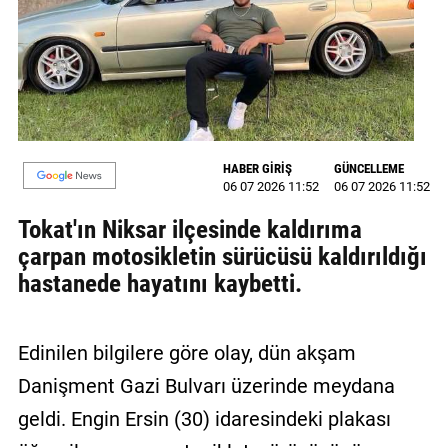
MAGAZİN
GALERİ
VİDEO
YAZARLAR
HABER GİRİŞ
GÜNCELLEME
06 07 2026 11:52
06 07 2026 11:52
BİZE
Tokat'ın Niksar ilçesinde kaldırıma
ULAŞIN
çarpan motosikletin sürücüsü kaldırıldığı
Künye
hastanede hayatını kaybetti.
İletişim
Edinilen bilgilere göre olay, dün akşam
Gizlilik
Politikası
Danişment Gazi Bulvarı üzerinde meydana
geldi. Engin Ersin (30) idaresindeki plakası