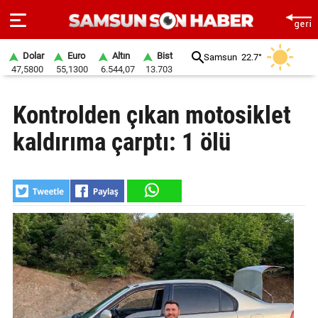
Dolar
Euro
Altın
Bist
Samsun
22.7°
47,5800
55,1300
6.544,07
13.703
ANA
Kontrolden çıkan motosiklet
SAYFA
kaldırıma çarptı: 1 ölü
SAMSUN
HABER
SAMSUNSPOR
GÜNDEM
SİYASET
EKONOMİ
DÜNYA