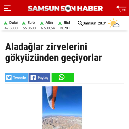
Dolar
Euro
Altın
Bist
Samsun
28.3°
47,6000
55,0600
6.530,54
13.791
ANA
Aladağlar zirvelerini
SAYFA
gökyüzünden geçiyorlar
SAMSUN
HABER
SAMSUNSPOR
GÜNDEM
SİYASET
EKONOMİ
DÜNYA