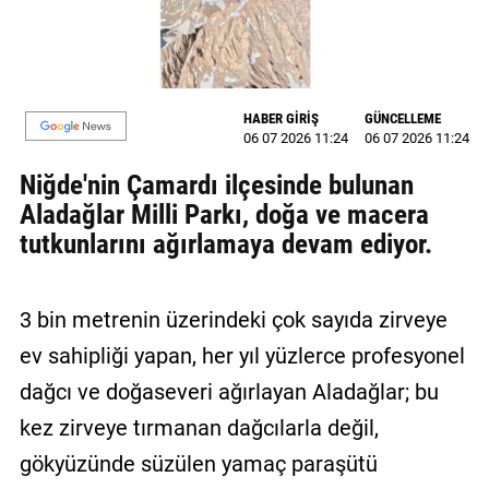
MAGAZİN
GALERİ
HABER GİRİŞ
GÜNCELLEME
VİDEO
06 07 2026 11:24
06 07 2026 11:24
Niğde'nin Çamardı ilçesinde bulunan
YAZARLAR
Aladağlar Milli Parkı, doğa ve macera
BİZE
tutkunlarını ağırlamaya devam ediyor.
ULAŞIN
Künye
3 bin metrenin üzerindeki çok sayıda zirveye
İletişim
ev sahipliği yapan, her yıl yüzlerce profesyonel
Gizlilik
dağcı ve doğaseveri ağırlayan Aladağlar; bu
Politikası
kez zirveye tırmanan dağcılarla değil,
gökyüzünde süzülen yamaç paraşütü