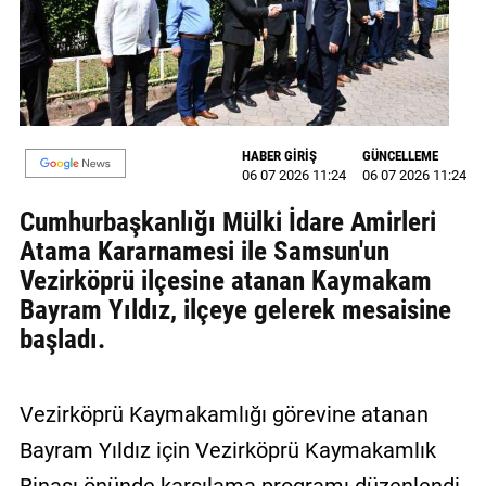
MAGAZİN
GALERİ
VİDEO
HABER GİRİŞ
GÜNCELLEME
06 07 2026 11:24
06 07 2026 11:24
YAZARLAR
Cumhurbaşkanlığı Mülki İdare Amirleri
BİZE
Atama Kararnamesi ile Samsun'un
ULAŞIN
Vezirköprü ilçesine atanan Kaymakam
Künye
Bayram Yıldız, ilçeye gelerek mesaisine
başladı.
İletişim
Gizlilik
Vezirköprü Kaymakamlığı görevine atanan
Politikası
Bayram Yıldız için Vezirköprü Kaymakamlık
Binası önünde karşılama programı düzenlendi.