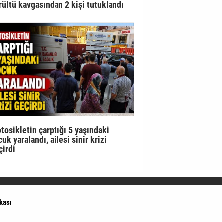
rültü kavgasından 2 kişi tutuklandı
tosikletin çarptığı 5 yaşındaki
uk yaralandı, ailesi sinir krizi
çirdi
ikası