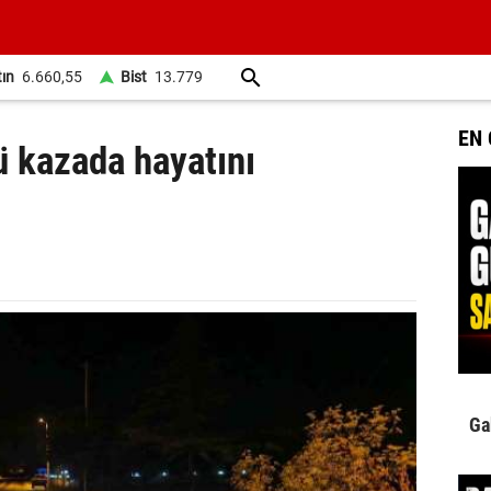
tın
6.660,55
Bist
13.779
EN
ü kazada hayatını
Ga