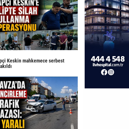
pçi Keskin mahkemece serbest
rakıldı