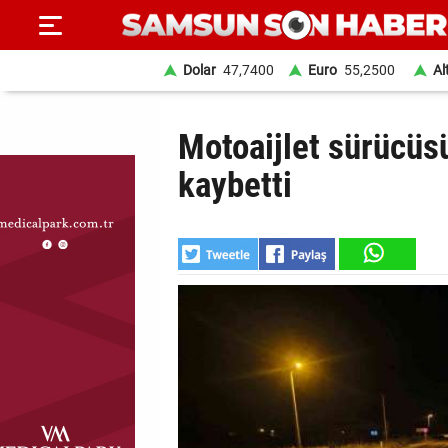
Dolar
47,7400
Euro
55,2500
Al
ANA
Motoaijlet sürücüs
SAYFA
kaybetti
SAMSUN
HABER
SAMSUNSPOR
GÜNDEM
SİYASET
EKONOMİ
DÜNYA