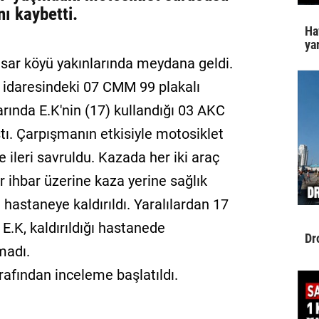
nı kaybetti.
Ha
yar
hisar köyü yakınlarında meydana geldi.
50) idaresindeki 07 CMM 99 plakalı
arında E.K'nin (17) kullandığı 03 AKC
ştı. Çarpışmanın etkisiyle motosiklet
 ileri savruldu. Kazada her iki araç
r ihbar üzerine kaza yerine sağlık
hastaneye kaldırıldı. Yaralılardan 17
E.K, kaldırıldığı hastanede
Dr
madı.
afından inceleme başlatıldı.