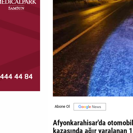
MAGAZİN
GALERİ
VİDEO
YAZARLAR
BİZE
ULAŞIN
Künye
İletişim
Gizlilik
Politikası
Afyonkarahisar'da otomobill
kazasında ağır yaralanan 1