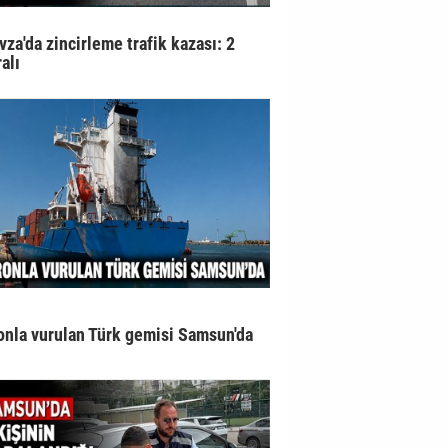
vza'da zincirleme trafik kazası: 2
alı
onla vurulan Türk gemisi Samsun'da