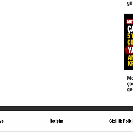
gü
Mo
çoc
ge
ye
İletişim
Gizlilik Polit