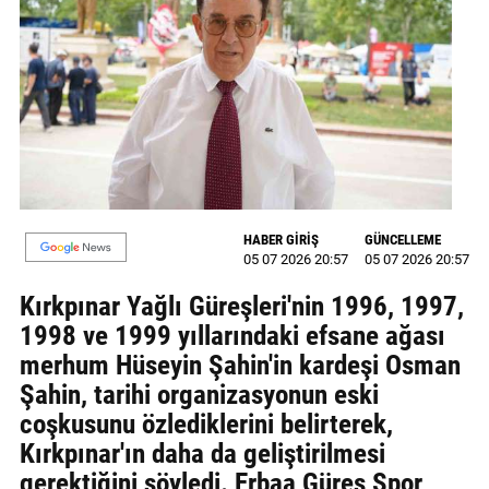
MAGAZİN
GALERİ
VİDEO
YAZARLAR
BİZE
HABER GİRİŞ
GÜNCELLEME
ULAŞIN
05 07 2026 20:57
05 07 2026 20:57
Künye
Kırkpınar Yağlı Güreşleri'nin 1996, 1997,
1998 ve 1999 yıllarındaki efsane ağası
İletişim
merhum Hüseyin Şahin'in kardeşi Osman
Gizlilik
Şahin, tarihi organizasyonun eski
Politikası
coşkusunu özlediklerini belirterek,
Kırkpınar'ın daha da geliştirilmesi
gerektiğini söyledi. Erbaa Güreş Spor