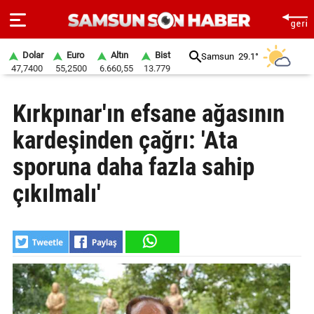
Dolar
Euro
Altın
Bist
Samsun
29.1°
47,7400
55,2500
6.660,55
13.779
ANA
Kırkpınar'ın efsane ağasının
SAYFA
kardeşinden çağrı: 'Ata
SAMSUN
HABER
sporuna daha fazla sahip
çıkılmalı'
SAMSUNSPOR
GÜNDEM
SİYASET
EKONOMİ
DÜNYA