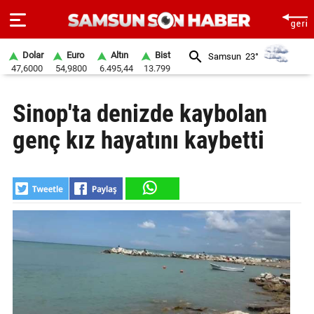
Dolar
Euro
Altın
Bist
Samsun
23°
47,6000
54,9800
6.495,44
13.799
ANA
Sinop'ta denizde kaybolan
SAYFA
genç kız hayatını kaybetti
SAMSUN
HABER
SAMSUNSPOR
GÜNDEM
SİYASET
EKONOMİ
DÜNYA