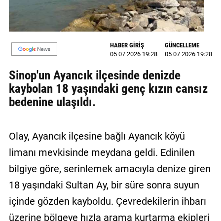
MAGAZİN
GALERİ
HABER GİRİŞ
GÜNCELLEME
05 07 2026 19:28
05 07 2026 19:28
VİDEO
Sinop'un Ayancık ilçesinde denizde
YAZARLAR
kaybolan 18 yaşındaki genç kızın cansız
bedenine ulaşıldı.
BİZE
ULAŞIN
Künye
Olay, Ayancık ilçesine bağlı Ayancık köyü
limanı mevkisinde meydana geldi. Edinilen
İletişim
bilgiye göre, serinlemek amacıyla denize giren
Gizlilik
18 yaşındaki Sultan Ay, bir süre sonra suyun
Politikası
içinde gözden kayboldu. Çevredekilerin ihbarı
üzerine bölgeye hızla arama kurtarma ekipleri