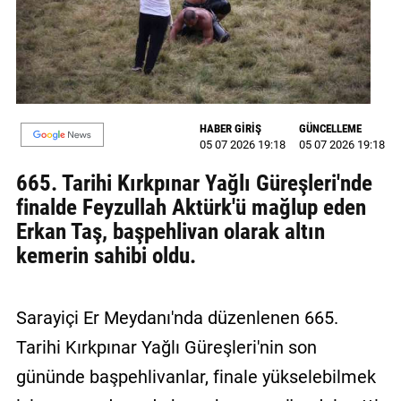
MAGAZİN
GALERİ
VİDEO
HABER GİRİŞ
GÜNCELLEME
05 07 2026 19:18
05 07 2026 19:18
YAZARLAR
665. Tarihi Kırkpınar Yağlı Güreşleri'nde
BİZE
finalde Feyzullah Aktürk'ü mağlup eden
ULAŞIN
Erkan Taş, başpehlivan olarak altın
Künye
kemerin sahibi oldu.
İletişim
Sarayiçi Er Meydanı'nda düzenlenen 665.
Gizlilik
Politikası
Tarihi Kırkpınar Yağlı Güreşleri'nin son
gününde başpehlivanlar, finale yükselebilmek