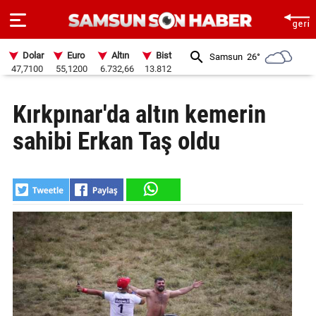
Dolar
Euro
Altın
Bist
Samsun
26°
47,7100
55,1200
6.732,66
13.812
ANA
Kırkpınar'da altın kemerin
SAYFA
sahibi Erkan Taş oldu
SAMSUN
HABER
SAMSUNSPOR
GÜNDEM
SİYASET
EKONOMİ
DÜNYA