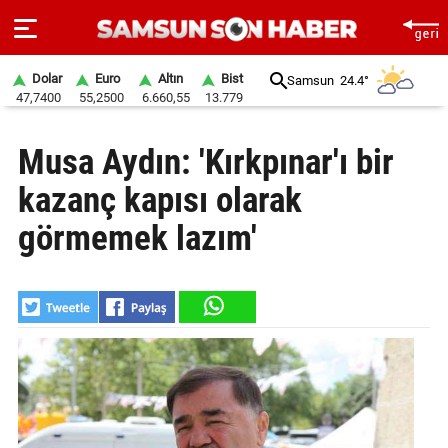
Dolar
Euro
Altın
Bist
Samsun
24.4°
47,7400
55,2500
6.660,55
13.779
ANA
Musa Aydın: 'Kırkpınar'ı bir
SAYFA
kazanç kapısı olarak
SAMSUN
HABER
görmemek lazım'
SAMSUNSPOR
GÜNDEM
SİYASET
EKONOMİ
DÜNYA