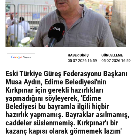
MAGAZİN
GALERİ
VİDEO
YAZARLAR
HABER GİRİŞ
GÜNCELLEME
05 07 2026 16:59
05 07 2026 16:59
BİZE
ULAŞIN
Eski Türkiye Güreş Federasyonu Başkanı
Musa Aydın, Edirne Belediyesi'nin
Künye
Kırkpınar için gerekli hazırlıkları
İletişim
yapmadığını söyleyerek, 'Edirne
Belediyesi bu bayramla ilgili hiçbir
Gizlilik
hazırlık yapmamış. Bayraklar asılmamış,
Politikası
caddeler süslenmemiş. Kırkpınar'ı bir
kazanç kapısı olarak görmemek lazım'