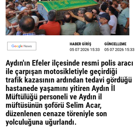
MAGAZİN
GALERİ
VİDEO
HABER GİRİŞ
GÜNCELLEME
05 07 2026 15:33
05 07 2026 15:33
YAZARLAR
Aydın'ın Efeler ilçesinde resmi polis aracı
BİZE
ile çarpışan motosikletiyle geçirdiği
ULAŞIN
trafik kazasının ardından tedavi gördüğü
Künye
hastanede yaşamını yitiren Aydın İl
Müftülüğü personeli ve Aydın il
İletişim
müftüsünün şoförü Selim Acar,
Gizlilik
düzenlenen cenaze töreniyle son
Politikası
yolculuğuna uğurlandı.