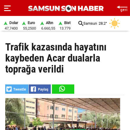
Dolar
Euro
Altın
Bist
Samsun
28.2°
47,7400
55,2500
6.660,55
13.779
ANA
Trafik kazasında hayatını
SAYFA
kaybeden Acar dualarla
SAMSUN
HABER
toprağa verildi
SAMSUNSPOR
GÜNDEM
SİYASET
EKONOMİ
DÜNYA