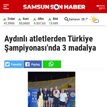
Dolar
Euro
Altın
Bist
Samsun
28.7°
47,5900
55,0600
6.537,63
13.695
ANA
Aydınlı atletlerden Türkiye
SAYFA
Şampiyonası'nda 3 madalya
SAMSUN
HABER
SAMSUNSPOR
GÜNDEM
SİYASET
EKONOMİ
DÜNYA