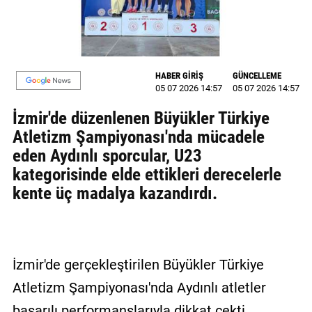
MAGAZİN
GALERİ
HABER GİRİŞ
GÜNCELLEME
VİDEO
05 07 2026 14:57
05 07 2026 14:57
İzmir'de düzenlenen Büyükler Türkiye
YAZARLAR
Atletizm Şampiyonası'nda mücadele
BİZE
eden Aydınlı sporcular, U23
ULAŞIN
kategorisinde elde ettikleri derecelerle
Künye
kente üç madalya kazandırdı.
İletişim
Gizlilik
İzmir'de gerçekleştirilen Büyükler Türkiye
Politikası
Atletizm Şampiyonası'nda Aydınlı atletler
başarılı performanslarıyla dikkat çekti.