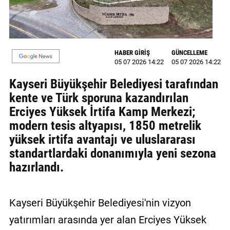
MAGAZİN
GALERİ
HABER GİRİŞ
GÜNCELLEME
05 07 2026 14:22
05 07 2026 14:22
VİDEO
Kayseri Büyükşehir Belediyesi tarafından
YAZARLAR
kente ve Türk sporuna kazandırılan
BİZE
Erciyes Yüksek İrtifa Kamp Merkezi;
ULAŞIN
modern tesis altyapısı, 1850 metrelik
yüksek irtifa avantajı ve uluslararası
Künye
standartlardaki donanımıyla yeni sezona
İletişim
hazırlandı.
Gizlilik
Politikası
Kayseri Büyükşehir Belediyesi'nin vizyon
yatırımları arasında yer alan Erciyes Yüksek