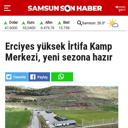
Dolar
Euro
Altın
Bist
Samsun
26.5°
47,6000
55,0400
6.479,78
13.758
ANA
Erciyes yüksek İrtifa Kamp
SAYFA
Merkezi, yeni sezona hazır
SAMSUN
HABER
SAMSUNSPOR
GÜNDEM
SİYASET
EKONOMİ
DÜNYA