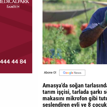
MAGAZİN
GALERİ
VİDEO
YAZARLAR
BİZE
ULAŞIN
Künye
İletişim
Amasya'da soğan tarlasında
Gizlilik
tarım işçisi, tarlada şarkı 
Politikası
makasını mikrofon gibi tutu
seslendiren evli ve 8 çocuk