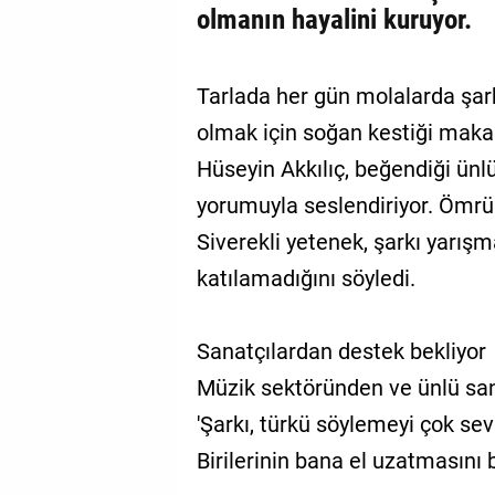
olmanın hayalini kuruyor.
Tarlada her gün molalarda şar
olmak için soğan kestiği makas
Hüseyin Akkılıç, beğendiği ünlü
yorumuyla seslendiriyor. Ömrü 
Siverekli yetenek, şarkı yarışm
katılamadığını söyledi.
Sanatçılardan destek bekliyor
Müzik sektöründen ve ünlü san
'Şarkı, türkü söylemeyi çok se
Birilerinin bana el uzatmasını 