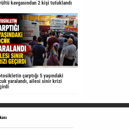
rültü kavgasından 2 kişi tutuklandı
tosikletin çarptığı 5 yaşındaki
uk yaralandı, ailesi sinir krizi
çirdi
ikası