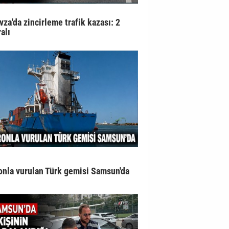
vza'da zincirleme trafik kazası: 2
alı
onla vurulan Türk gemisi Samsun'da