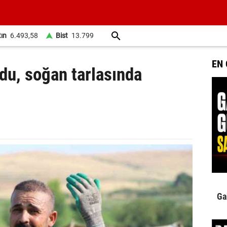
tın
6.493,58
Bist
13.799
EN
du, soğan tarlasında
Ga