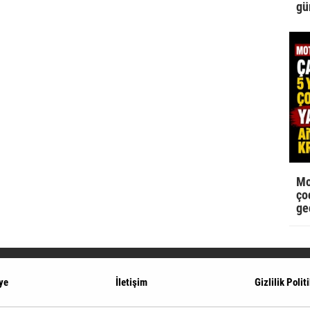
gü
Mo
çoc
ge
ye
İletişim
Gizlilik Polit