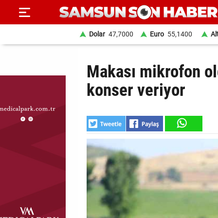
Dolar
47,7000
Euro
55,1400
Al
ANA
Makası mikrofon ol
SAYFA
konser veriyor
SAMSUN
HABER
SAMSUNSPOR
GÜNDEM
SİYASET
EKONOMİ
DÜNYA