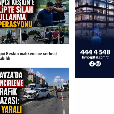
pçi Keskin mahkemece serbest
rakıldı