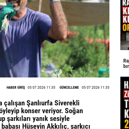
Ra
bı
HABER GİRİŞ
05 07 2026 11:35
GÜNCELLEME
05 07 2026 11:35
 çalışan Şanlıurfa Siverekli
söyleyip konser veriyor. Soğan
p şarkıları yanık sesiyle
 babası Hüseyin Akkılıç, şarkıcı