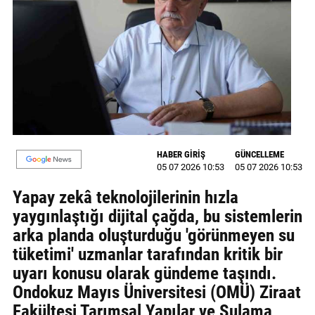
MAGAZİN
GALERİ
VİDEO
YAZARLAR
BİZE
HABER GİRİŞ
GÜNCELLEME
ULAŞIN
05 07 2026 10:53
05 07 2026 10:53
Künye
Yapay zekâ teknolojilerinin hızla
yaygınlaştığı dijital çağda, bu sistemlerin
İletişim
arka planda oluşturduğu 'görünmeyen su
Gizlilik
tüketimi' uzmanlar tarafından kritik bir
Politikası
uyarı konusu olarak gündeme taşındı.
Ondokuz Mayıs Üniversitesi (OMÜ) Ziraat
Fakültesi Tarımsal Yapılar ve Sulama