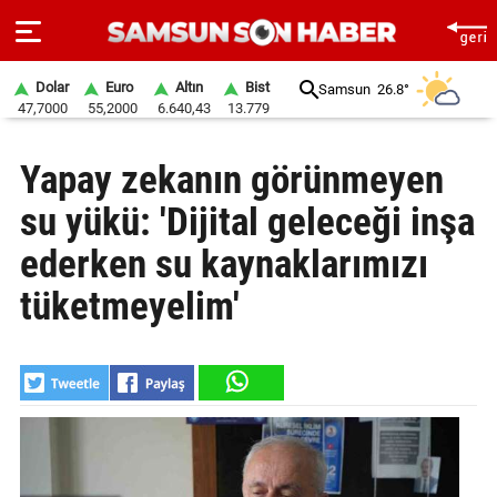
Dolar
Euro
Altın
Bist
Samsun
26.8°
47,7000
55,2000
6.640,43
13.779
ANA
Yapay zekanın görünmeyen
SAYFA
su yükü: 'Dijital geleceği inşa
SAMSUN
HABER
ederken su kaynaklarımızı
tüketmeyelim'
SAMSUNSPOR
GÜNDEM
SİYASET
EKONOMİ
DÜNYA