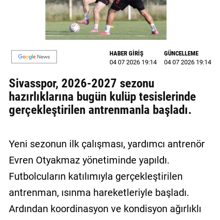
MAGAZİN
GALERİ
HABER GİRİŞ
GÜNCELLEME
VİDEO
04 07 2026 19:14
04 07 2026 19:14
Sivasspor, 2026-2027 sezonu
YAZARLAR
hazırlıklarına bugün kulüp tesislerinde
BİZE
gerçekleştirilen antrenmanla başladı.
ULAŞIN
Künye
Yeni sezonun ilk çalışması, yardımcı antrenör
İletişim
Evren Otyakmaz yönetiminde yapıldı.
Gizlilik
Futbolcuların katılımıyla gerçekleştirilen
Politikası
antrenman, ısınma hareketleriyle başladı.
Ardından koordinasyon ve kondisyon ağırlıklı