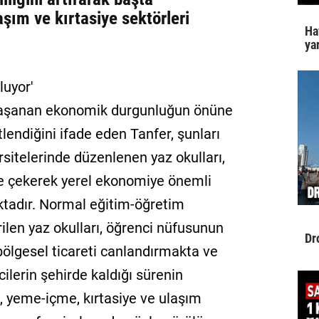
ım ve kırtasiye sektörleri
Ha
yar
luyor'
a yaşanan ekonomik durgunluğun önüne
lendiğini ifade eden Tanfer, şunları
ersitelerinde düzenlenen yaz okulları,
hre çekerek yerel ekonomiye önemli
tadır. Normal eğitim-öğretim
ilen yaz okulları, öğrenci nüfusunun
Dr
bölgesel ticareti canlandırmakta ve
ilerin şehirde kaldığı sürenin
, yeme-içme, kırtasiye ve ulaşım