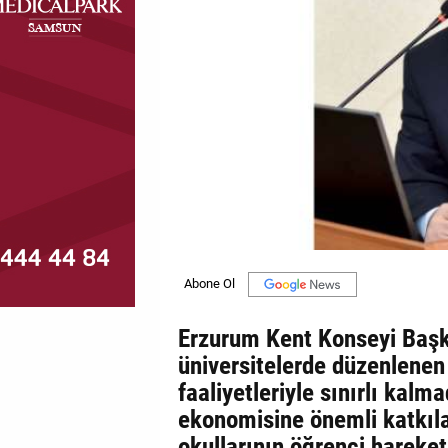
MAGAZİN
GALERİ
VİDEO
YAZARLAR
BİZE
ULAŞIN
Künye
İletişim
Erzurum Kent Konseyi Başk
Gizlilik
üniversitelerde düzenlenen 
Politikası
faaliyetleriyle sınırlı kal
ekonomisine önemli katkılar
okullarının öğrenci hareketl