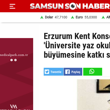
Dolar
47,7100
Euro
55,0300
Al
ANA
Erzurum Kent Konse
SAYFA
'Üniversite yaz oku
SAMSUN
büyümesine katkı s
HABER
SAMSUNSPOR
GÜNDEM
SİYASET
EKONOMİ
DÜNYA