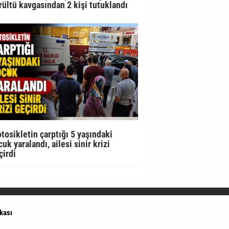
rültü kavgasından 2 kişi tutuklandı
tosikletin çarptığı 5 yaşındaki
uk yaralandı, ailesi sinir krizi
çirdi
ikası