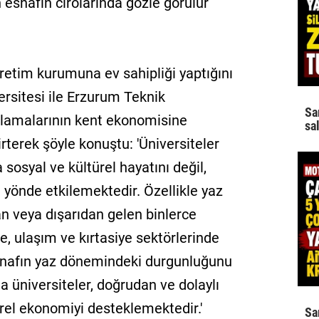
 esnafın cirolarında gözle görülür
retim kurumuna ev sahipliği yaptığını
ersitesi ile Erzurum Teknik
Sa
gulamalarının kent ekonomisine
sa
terek şöyle konuştu: 'Üniversiteler
 sosyal ve kültürel hayatını değil,
yönde etkilemektedir. Özellikle yaz
an veya dışarıdan gelen binlerce
, ulaşım ve kırtasiye sektörlerinde
 esnafın yaz dönemindeki durgunluğunu
a üniversiteler, doğrudan ve dolaylı
rel ekonomiyi desteklemektedir.'
Sa