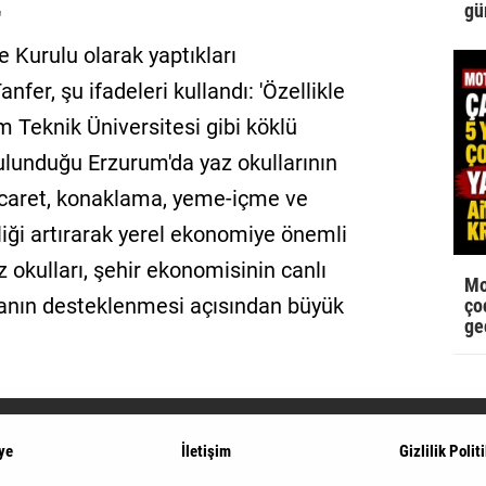
gü
'
Kurulu olarak yaptıkları
fer, şu ifadeleri kullandı: 'Özellikle
m Teknik Üniversitesi gibi köklü
lunduğu Erzurum'da yaz okullarının
ticaret, konaklama, yeme-içme ve
liği artırarak yerel ekonomiye önemli
 okulları, şehir ekonomisinin canlı
Mo
manın desteklenmesi açısından büyük
çoc
ge
ye
İletişim
Gizlilik Polit