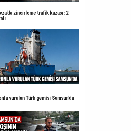
vza'da zincirleme trafik kazası: 2
alı
onla vurulan Türk gemisi Samsun'da