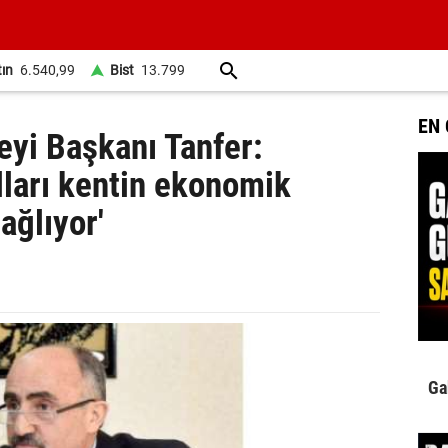
tın
6.540,99
Bist
13.799
EN
yi Başkanı Tanfer:
lları kentin ekonomik
ağlıyor'
Ga