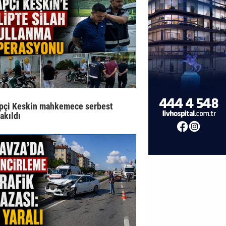
pçi Keskin mahkemece serbest
rakıldı