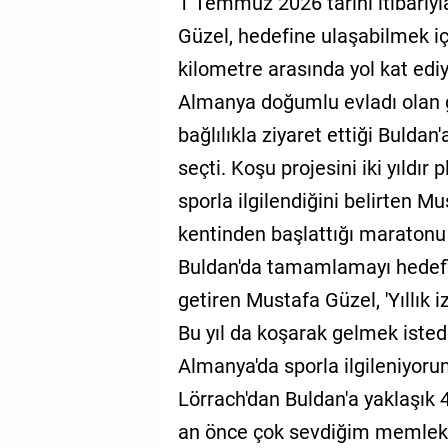
1 Temmuz 2026 tarihi itibarı
Güzel, hedefine ulaşabilmek i
kilometre arasında yol kat edi
Almanya doğumlu evladı olan g
bağlılıkla ziyaret ettiği Buldan
seçti. Koşu projesini iki yıldır
sporla ilgilendiğini belirten 
kentinden başlattığı maratonu 
Buldan'da tamamlamayı hedefli
getiren Mustafa Güzel, 'Yıllık
Bu yıl da koşarak gelmek istedi
Almanya'da sporla ilgileniyor
Lörrach'dan Buldan'a yaklaşık 
an önce çok sevdiğim memle