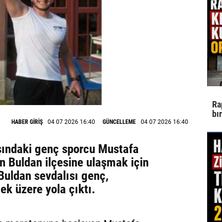
Ra
bı
HABER GİRİŞ
04 07 2026 16:40
GÜNCELLEME
04 07 2026 16:40
ındaki genç sporcu Mustafa
in Buldan ilçesine ulaşmak için
 Buldan sevdalısı genç,
k üzere yola çıktı.