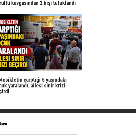
rültü kavgasından 2 kişi tutuklandı
tosikletin çarptığı 5 yaşındaki
uk yaralandı, ailesi sinir krizi
çirdi
ikası