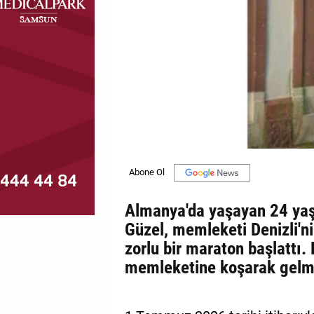
MAGAZİN
GALERİ
VİDEO
YAZARLAR
BİZE
ULAŞIN
Künye
Almanya'da yaşayan 24 yaş
İletişim
Güzel, memleketi Denizli'n
zorlu bir maraton başlattı.
Gizlilik
memleketine koşarak gelme
Politikası