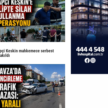
pçi Keskin mahkemece serbest
rakıldı