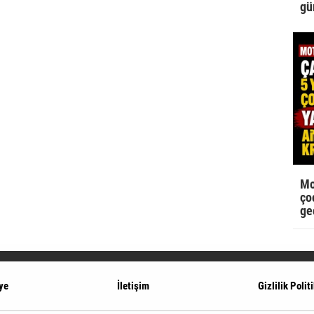
gü
Mo
çoc
ge
ye
İletişim
Gizlilik Polit