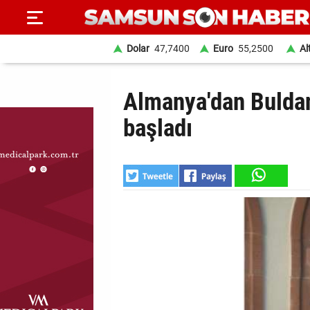
Dolar
47,7400
Euro
55,2500
Al
ANA
Almanya'dan Bulda
SAYFA
başladı
SAMSUN
HABER
SAMSUNSPOR
GÜNDEM
SİYASET
EKONOMİ
DÜNYA