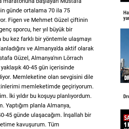
yla maratonuna başlayan Mustafa
çin günde ortalama 70 ila 75
Ha
yar
yor. Figen ve Mehmet Güzel çiftinin
enç sporcu, her yıl büyük bir
'a bu kez farklı bir yöntemle ulaşmayı
 planladığını ve Almanya'da aktif olarak
Mustafa Güzel, Almanya'nın Lörrach
yaklaşık 40-45 gün içerisinde
yor. Memleketine olan sevgisini dile
 izinlerimi memleketimde geçiriyorum.
m. İki yıldır bu koşuyu planlıyordum.
Dr
um. Yaptığım planla Almanya,
40-45 günde ulaşacağım. İnşallah bir
ketime kavuşurum. Tüm