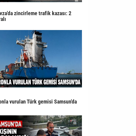
vza'da zincirleme trafik kazası: 2
alı
onla vurulan Türk gemisi Samsun'da