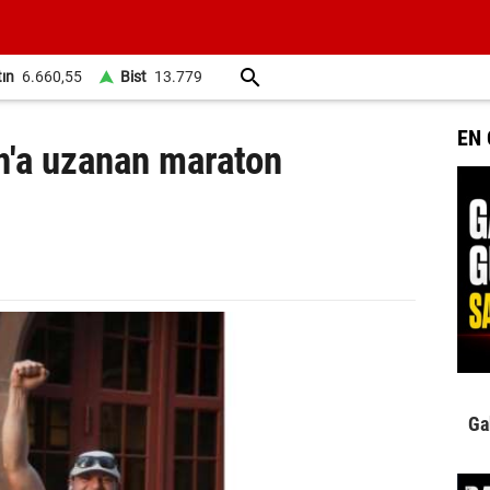
tın
6.660,55
Bist
13.779
EN
n'a uzanan maraton
Ga