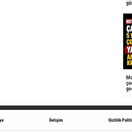
gü
Mo
çoc
ge
ye
İletişim
Gizlilik Polit