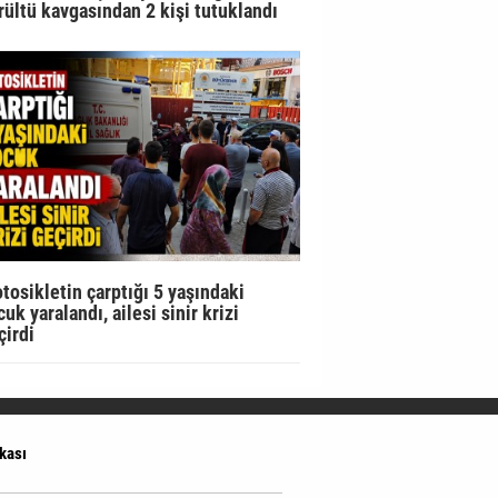
rültü kavgasından 2 kişi tutuklandı
tosikletin çarptığı 5 yaşındaki
uk yaralandı, ailesi sinir krizi
çirdi
ikası