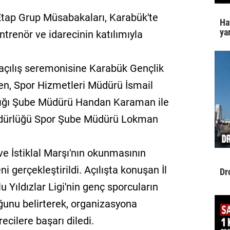
 Etap Grup Müsabakaları, Karabük'te
Ha
yar
ntrenör ve idarecinin katılımıyla
açılış seremonisine Karabük Gençlik
en, Spor Hizmetleri Müdürü İsmail
lığı Şube Müdürü Handan Karaman ile
üdürlüğü Spor Şube Müdürü Lokman
e İstiklal Marşı'nın okunmasının
i gerçekleştirildi. Açılışta konuşan İl
Dr
Yıldızlar Ligi'nin genç sporcuların
ğunu belirterek, organizasyona
ecilere başarı diledi.