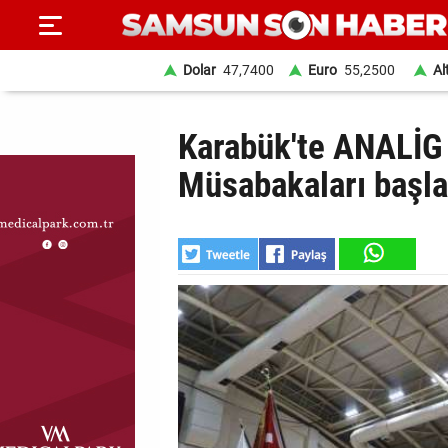
Dolar
47,7400
Euro
55,2500
Al
ANA
Karabük'te ANALİG
SAYFA
Müsabakaları başla
SAMSUN
HABER
SAMSUNSPOR
GÜNDEM
SİYASET
EKONOMİ
DÜNYA