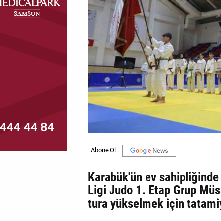
MAGAZİN
GALERİ
VİDEO
YAZARLAR
BİZE
ULAŞIN
Künye
İletişim
Karabük'ün ev sahipliğinde
Gizlilik
Ligi Judo 1. Etap Grup Müsa
Politikası
tura yükselmek için tatamiy