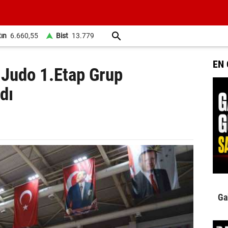
tın
6.660,55
Bist
13.779
EN
 Judo 1.Etap Grup
dı
Ga