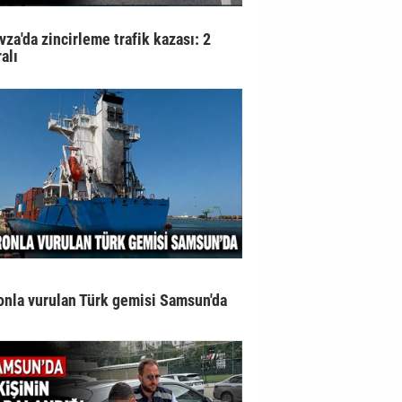
vza'da zincirleme trafik kazası: 2
alı
onla vurulan Türk gemisi Samsun'da