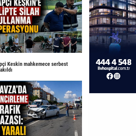
pçi Keskin mahkemece serbest
rakıldı