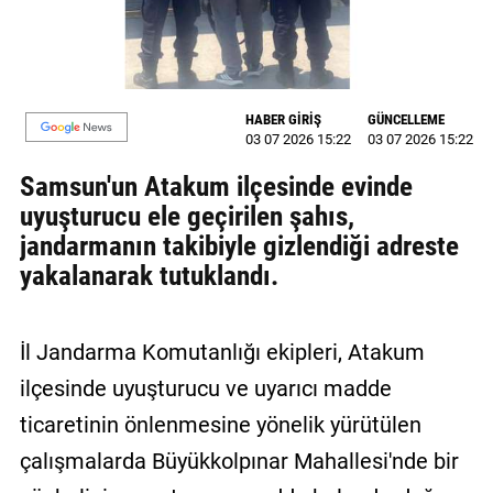
MAGAZİN
GALERİ
HABER GİRİŞ
GÜNCELLEME
VİDEO
03 07 2026 15:22
03 07 2026 15:22
Samsun'un Atakum ilçesinde evinde
YAZARLAR
uyuşturucu ele geçirilen şahıs,
BİZE
jandarmanın takibiyle gizlendiği adreste
ULAŞIN
yakalanarak tutuklandı.
Künye
İletişim
İl Jandarma Komutanlığı ekipleri, Atakum
ilçesinde uyuşturucu ve uyarıcı madde
Gizlilik
Politikası
ticaretinin önlenmesine yönelik yürütülen
çalışmalarda Büyükkolpınar Mahallesi'nde bir