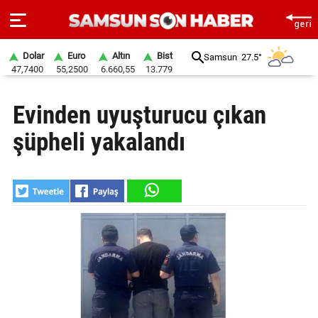
Dolar
Euro
Altın
Bist
Samsun
27.5°
47,7400
55,2500
6.660,55
13.779
ANA
Evinden uyuşturucu çıkan
SAYFA
şüpheli yakalandı
SAMSUN
HABER
SAMSUNSPOR
GÜNDEM
SİYASET
EKONOMİ
DÜNYA