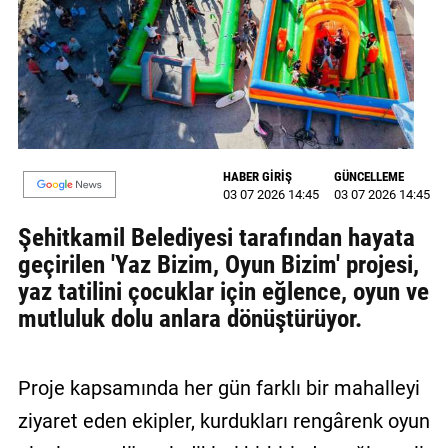
MAGAZİN
GALERİ
VİDEO
YAZARLAR
HABER GİRİŞ
GÜNCELLEME
03 07 2026 14:45
03 07 2026 14:45
BİZE
ULAŞIN
Şehitkamil Belediyesi tarafından hayata
geçirilen 'Yaz Bizim, Oyun Bizim' projesi,
Künye
yaz tatilini çocuklar için eğlence, oyun ve
İletişim
mutluluk dolu anlara dönüştürüyor.
Gizlilik
Politikası
Proje kapsamında her gün farklı bir mahalleyi
ziyaret eden ekipler, kurdukları rengârenk oyun