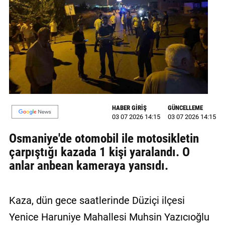
MAGAZİN
GALERİ
VİDEO
YAZARLAR
BİZE
HABER GİRİŞ
GÜNCELLEME
ULAŞIN
03 07 2026 14:15
03 07 2026 14:15
Künye
Osmaniye'de otomobil ile motosikletin
çarpıştığı kazada 1 kişi yaralandı. O
İletişim
anlar anbean kameraya yansıdı.
Gizlilik
Politikası
Kaza, dün gece saatlerinde Düziçi ilçesi
Yenice Haruniye Mahallesi Muhsin Yazıcıoğlu