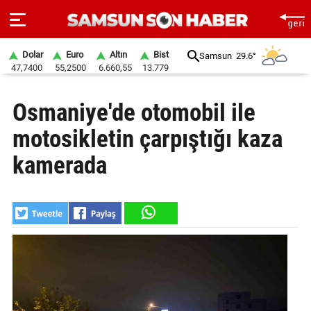
Dolar
Euro
Altın
Bist
Samsun
29.6°
47,7400
55,2500
6.660,55
13.779
ANA
Osmaniye'de otomobil ile
SAYFA
motosikletin çarpıştığı kaza
SAMSUN
HABER
kamerada
SAMSUNSPOR
GÜNDEM
SİYASET
EKONOMİ
DÜNYA