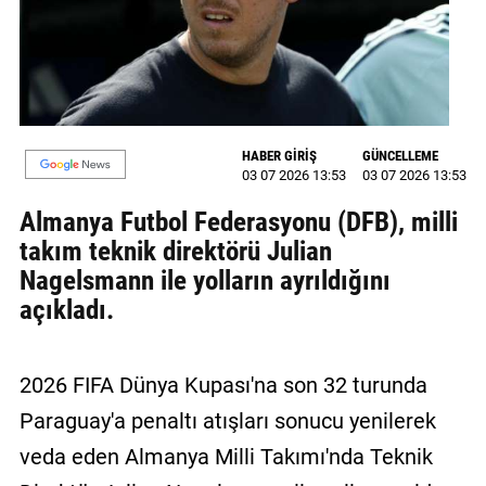
MAGAZİN
GALERİ
VİDEO
HABER GİRİŞ
GÜNCELLEME
03 07 2026 13:53
03 07 2026 13:53
YAZARLAR
Almanya Futbol Federasyonu (DFB), milli
BİZE
takım teknik direktörü Julian
ULAŞIN
Nagelsmann ile yolların ayrıldığını
Künye
açıkladı.
İletişim
2026 FIFA Dünya Kupası'na son 32 turunda
Gizlilik
Politikası
Paraguay'a penaltı atışları sonucu yenilerek
veda eden Almanya Milli Takımı'nda Teknik