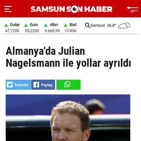
Dolar
Euro
Altın
Bist
Samsun
26.8°
47,7200
55,2200
6.668,99
13.856
ANA
Almanya'da Julian
SAYFA
Nagelsmann ile yollar ayrıldı
SAMSUN
HABER
SAMSUNSPOR
GÜNDEM
SİYASET
EKONOMİ
DÜNYA