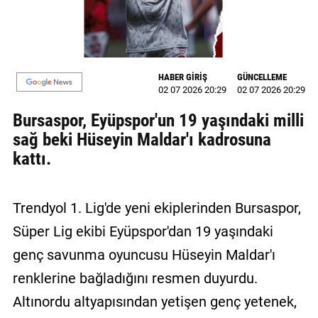
MAGAZİN
GALERİ
HABER GİRİŞ
GÜNCELLEME
VİDEO
02 07 2026 20:29
02 07 2026 20:29
Bursaspor, Eyüpspor'un 19 yaşındaki milli
YAZARLAR
sağ beki Hüseyin Maldar'ı kadrosuna
BİZE
kattı.
ULAŞIN
Künye
Trendyol 1. Lig'de yeni ekiplerinden Bursaspor,
İletişim
Süper Lig ekibi Eyüpspor'dan 19 yaşındaki
Gizlilik
genç savunma oyuncusu Hüseyin Maldar'ı
Politikası
renklerine bağladığını resmen duyurdu.
Altınordu altyapısından yetişen genç yetenek,