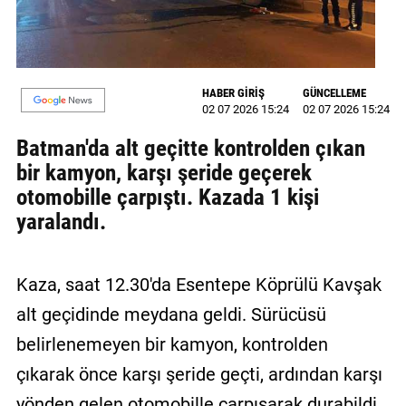
MAGAZİN
GALERİ
HABER GİRİŞ
GÜNCELLEME
VİDEO
02 07 2026 15:24
02 07 2026 15:24
Batman'da alt geçitte kontrolden çıkan
YAZARLAR
bir kamyon, karşı şeride geçerek
BİZE
otomobille çarpıştı. Kazada 1 kişi
ULAŞIN
yaralandı.
Künye
İletişim
Kaza, saat 12.30'da Esentepe Köprülü Kavşak
alt geçidinde meydana geldi. Sürücüsü
Gizlilik
belirlenemeyen bir kamyon, kontrolden
Politikası
çıkarak önce karşı şeride geçti, ardından karşı
yönden gelen otomobille çarpışarak durabildi.