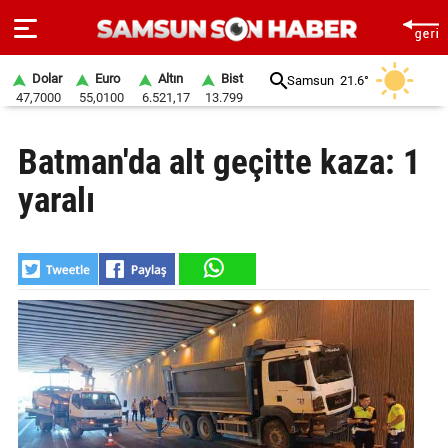
Dolar
Euro
Altın
Bist
Samsun
21.6°
47,7000
55,0100
6.521,17
13.799
ANA
Batman'da alt geçitte kaza: 1
SAYFA
yaralı
SAMSUN
HABER
SAMSUNSPOR
GÜNDEM
SİYASET
EKONOMİ
DÜNYA