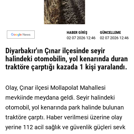
MAGAZİN
GALERİ
HABER GİRİŞ
GÜNCELLEME
VİDEO
02 07 2026 12:46
02 07 2026 12:46
Diyarbakır'ın Çınar ilçesinde seyir
YAZARLAR
halindeki otomobilin, yol kenarında duran
BİZE
traktöre çarptığı kazada 1 kişi yaralandı.
ULAŞIN
Künye
Olay, Çınar ilçesi Mollapolat Mahallesi
İletişim
mevkiinde meydana geldi. Seyir halindeki
Gizlilik
otomobil, yol kenarında park halinde bulunan
Politikası
traktöre çarptı. Haber verilmesi üzerine olay
yerine 112 acil sağlık ve güvenlik güçleri sevk