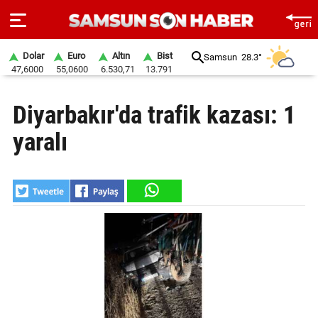
Dolar
Euro
Altın
Bist
Samsun
28.3°
47,6000
55,0600
6.530,71
13.791
ANA
Diyarbakır'da trafik kazası: 1
SAYFA
yaralı
SAMSUN
HABER
SAMSUNSPOR
GÜNDEM
SİYASET
EKONOMİ
DÜNYA