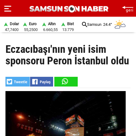
Dolar
Euro
Altın
Bist
Samsun
24.4°
47,7400
55,2500
6.660,55
13.779
ANA
Eczacıbaşı'nın yeni isim
SAYFA
sponsoru Peron İstanbul oldu
SAMSUN
HABER
SAMSUNSPOR
GÜNDEM
SİYASET
EKONOMİ
DÜNYA