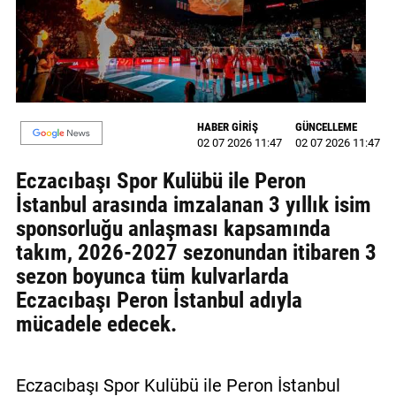
MAGAZİN
GALERİ
VİDEO
HABER GİRİŞ
GÜNCELLEME
02 07 2026 11:47
02 07 2026 11:47
YAZARLAR
Eczacıbaşı Spor Kulübü ile Peron
BİZE
İstanbul arasında imzalanan 3 yıllık isim
ULAŞIN
sponsorluğu anlaşması kapsamında
Künye
takım, 2026-2027 sezonundan itibaren 3
sezon boyunca tüm kulvarlarda
İletişim
Eczacıbaşı Peron İstanbul adıyla
Gizlilik
mücadele edecek.
Politikası
Eczacıbaşı Spor Kulübü ile Peron İstanbul