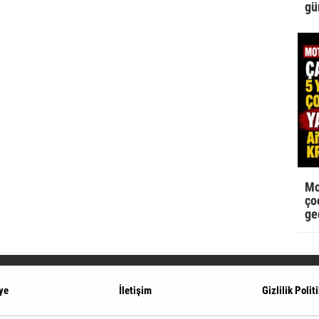
gü
Mo
çoc
ge
ye
İletişim
Gizlilik Polit