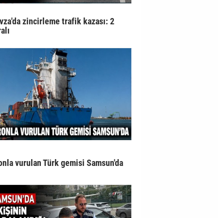
vza'da zincirleme trafik kazası: 2
alı
onla vurulan Türk gemisi Samsun'da