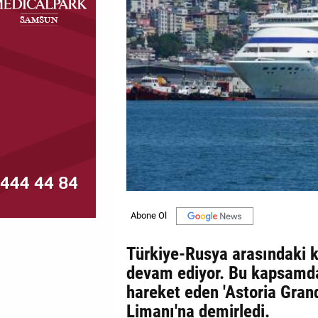
MAGAZİN
GALERİ
VİDEO
YAZARLAR
BİZE
ULAŞIN
Künye
İletişim
Türkiye-Rusya arasındaki 
Gizlilik
devam ediyor. Bu kapsamda
Politikası
hareket eden 'Astoria Gran
Limanı'na demirledi.