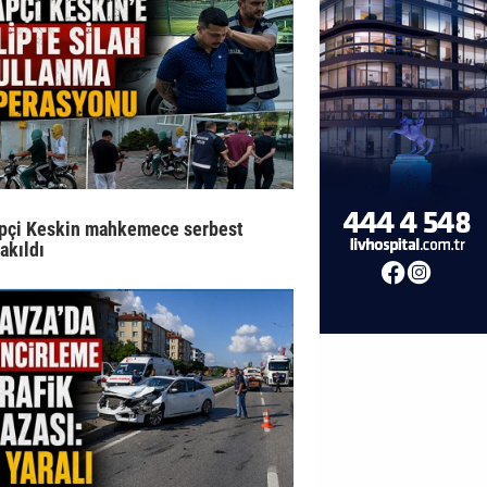
pçi Keskin mahkemece serbest
rakıldı