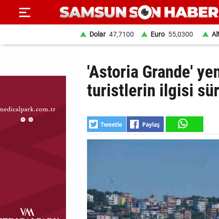
Dolar
47,7100
Euro
55,0300
Al
ANA
'Astoria Grande' y
SAYFA
turistlerin ilgisi sü
SAMSUN
HABER
SAMSUNSPOR
GÜNDEM
SİYASET
EKONOMİ
DÜNYA