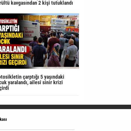
rültü kavgasından 2 kişi tutuklandı
tosikletin çarptığı 5 yaşındaki
uk yaralandı, ailesi sinir krizi
çirdi
ikası