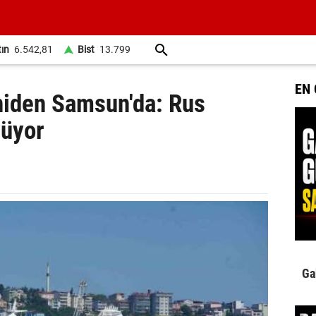
tın
6.542,81
Bist
13.799
EN
eniden Samsun'da: Rus
rüyor
Ga