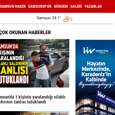
SAMSUN HABER
SAMSUNSPOR
GÜNDEM
GALERİ
YAZARLAR
Samsun
24.1°
 ÇOK OKUNAN HABERLER
msun'da 1 kişinin yaralandığı silahlı
ldırının zanlısı tutuklandı