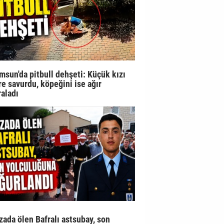
msun'da pitbull dehşeti: Küçük kızı
re savurdu, köpeğini ise ağır
raladı
zada ölen Bafralı astsubay, son