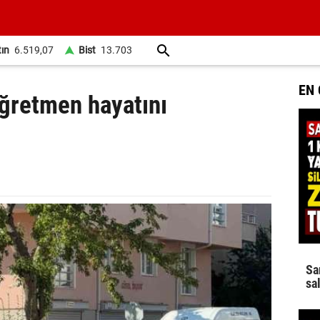
tın
6.519,07
Bist
13.703
EN
ğretmen hayatını
Sa
sa