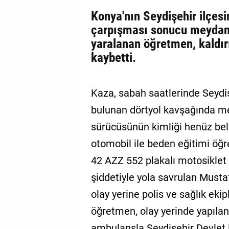
Konya'nın Seydişehir ilçesi
çarpışması sonucu meydana
yaralanan öğretmen, kaldır
kaybetti.
Kaza, sabah saatlerinde Seydi
bulunan dörtyol kavşağında mey
sürücüsünün kimliği henüz bel
otomobil ile beden eğitimi öğ
42 AZZ 552 plakalı motosiklet
şiddetiyle yola savrulan Musta
olay yerine polis ve sağlık ekip
öğretmen, olay yerinde yapıla
ambulansla Seydişehir Devlet H