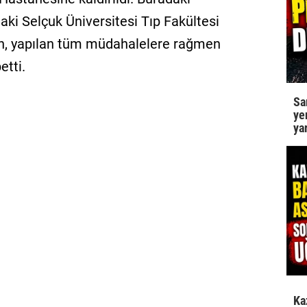
ki Selçuk Üniversitesi Tıp Fakültesi
n, yapılan tüm müdahalelere rağmen
etti.
Sa
ye
ya
Ka