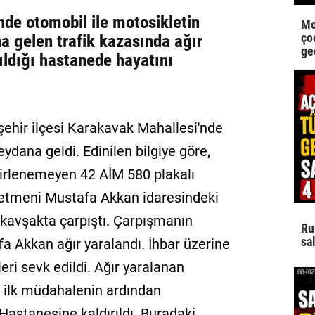
nde otomobil ile motosikletin
Mo
çoc
 gelen trafik kazasında ağır
ge
ıldığı hastanede hayatını
şehir ilçesi Karakavak Mahallesi'nde
dana geldi. Edinilen bilgiye göre,
irlenemeyen 42 AİM 580 plakalı
retmeni Mustafa Akkan idaresindeki
 kavşakta çarpıştı. Çarpışmanın
Ru
sal
fa Akkan ağır yaralandı. İhbar üzerine
leri sevk edildi. Ağır yaralanan
n ilk müdahalenin ardından
astanesine kaldırıldı. Buradaki