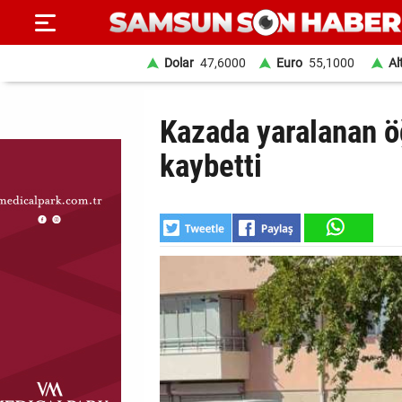
Dolar
47,6000
Euro
55,1000
Al
ANA
Kazada yaralanan ö
SAYFA
kaybetti
SAMSUN
HABER
SAMSUNSPOR
GÜNDEM
SİYASET
EKONOMİ
DÜNYA