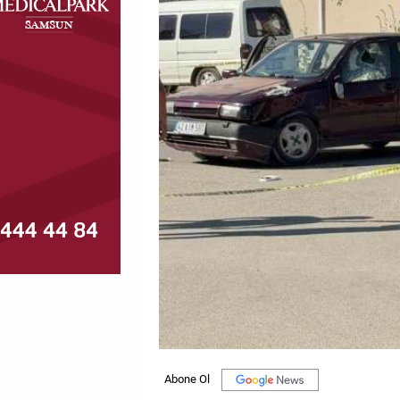
MAGAZİN
GALERİ
VİDEO
YAZARLAR
BİZE
ULAŞIN
Künye
İletişim
Gizlilik
Politikası