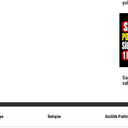
yo
Sa
sa
ye
İletişim
Gizlilik Polit