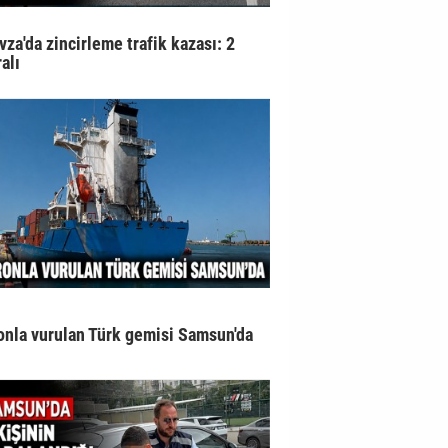
vza'da zincirleme trafik kazası: 2
alı
onla vurulan Türk gemisi Samsun'da