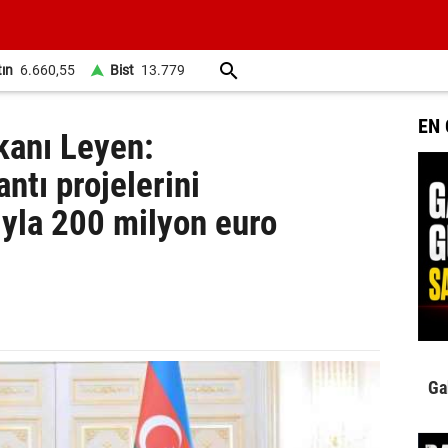
tın
6.660,55
Bist
13.779
EN
anı Leyen:
ntı projelerini
yla 200 milyon euro
Ga