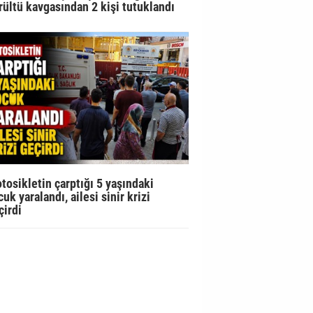
rültü kavgasından 2 kişi tutuklandı
tosikletin çarptığı 5 yaşındaki
uk yaralandı, ailesi sinir krizi
çirdi