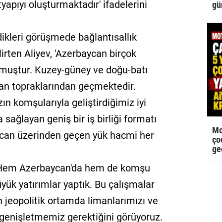
yapıyı oluşturmaktadır' ifadelerini
gü
dikleri görüşmede bağlantısallık
irten Aliyev, 'Azerbaycan birçok
lmuştur. Kuzey-güney ve doğu-batı
can topraklarından geçmektedir.
 komşularıyla geliştirdiğimiz iyi
a sağlayan geniş bir iş birliği formatı
Mo
can üzerinden geçen yük hacmi her
çoc
ge
'Hem Azerbaycan'da hem de komşu
üyük yatırımlar yaptık. Bu çalışmalar
 jeopolitik ortamda limanlarımızı ve
 genişletmemiz gerektiğini görüyoruz.