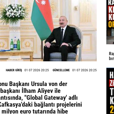
Ra
bı
HABER GİRİŞ
01 07 2026 20:25
GÜNCELLEME
01 07 2026 20:25
onu Başkanı Ursula von der
aşkanı İlham Aliyev ile
ntısında, ''Global Gateway' adlı
fkasya'daki bağlantı projelerini
milyon euro tutarında hibe