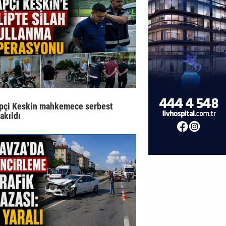
pçi Keskin mahkemece serbest
rakıldı