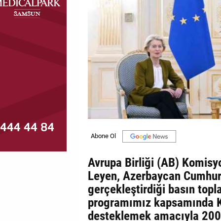
MAGAZİN
GALERİ
VİDEO
YAZARLAR
BİZE
ULAŞIN
Künye
İletişim
Avrupa Birliği (AB) Komisy
Leyen, Azerbaycan Cumhurb
Gizlilik
gerçekleştirdiği basın topla
Politikası
programımız kapsamında Ka
desteklemek amacıyla 200 