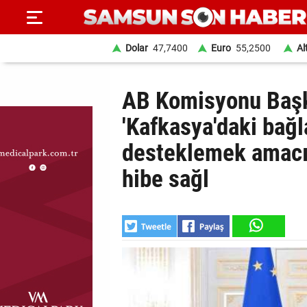
Dolar
47,7400
Euro
55,2500
Al
ANA
AB Komisyonu Başk
SAYFA
'Kafkasya'daki bağla
SAMSUN
desteklemek amacı
HABER
hibe sağl
SAMSUNSPOR
GÜNDEM
SİYASET
EKONOMİ
DÜNYA