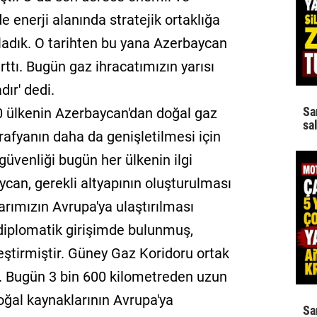
e enerji alanında stratejik ortaklığa
ladık. O tarihten bu yana Azerbaycan
rttı. Bugün gaz ihracatımızın yarısı
ır' dedi.
Sa
0 ülkenin Azerbaycan'dan doğal gaz
sa
oğrafyanın daha da genişletilmesi için
 güvenliği bugün her ülkenin ilgi
can, gerekli altyapının oluşturulması
arımızın Avrupa'ya ulaştırılması
 diplomatik girişimde bulunmuş,
eştirmiştir. Güney Gaz Koridoru ortak
r. Bugün 3 bin 600 kilometreden uzun
doğal kaynaklarının Avrupa'ya
Sa