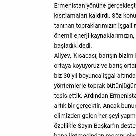
Ermenistan yönüne gerçekleştir
kısıtlamaları kaldırdı. Söz kon
tanınan topraklarımızın işgali
önemli enerji kaynaklarımızın, 
başladık' dedi.
Aliyev, 'Kısacası, barışın bizim
ortaya koyuyoruz ve barış ort
biz 30 yıl boyunca işgal altın
yöntemlerle toprak bütünlüğü
tesis ettik. Ardından Ermenistan
artık bir gerçektir. Ancak bunu
elimizden gelen her şeyi yapma
özellikle Sayın Başkan'ın dest
bana iletmesinden memnuniye