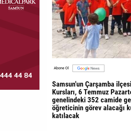
MAGAZİN
GALERİ
VİDEO
YAZARLAR
BİZE
ULAŞIN
Künye
Samsun'un Çarşamba ilçesi
Kursları, 6 Temmuz Pazarte
İletişim
genelindeki 352 camide ge
Gizlilik
öğreticinin görev alacağı k
Politikası
katılacak