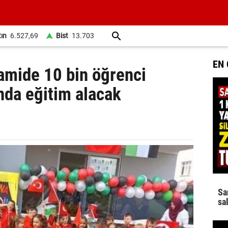
tın
6.527,69
Bist
13.703
EN
amide 10 bin öğrenci
nda eğitim alacak
Sa
sa