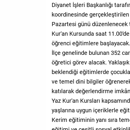
Diyanet İşleri Başkanlığı tarafı
koordinesinde gerçekleştirile
Pazartesi günü düzenlenecek t
Kur'an Kursunda saat 11.00'de 
öğrenci eğitimlere başlayacak
İlçe genelinde bulunan 352 ca
öğretici görev alacak. Yaklaşık
beklendiği eğitimlerde çocuklar
ve temel dini bilgiler öğrenere
katılarak değerlendirme imkân
Yaz Kur'an Kursları kapsamınd
yaşlarına uygun içeriklerle eği
Kerim eğitiminin yanı sıra temel 
eğitimi ve çeşitli sosyal etkinl