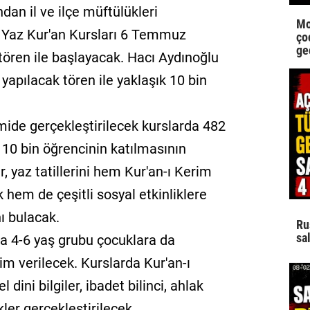
ndan il ve ilçe müftülükleri
Mo
n Yaz Kur'an Kursları 6 Temmuz
çoc
ge
ören ile başlayacak. Hacı Aydınoğlu
yapılacak tören ile yaklaşık 10 bin
.
mide gerçekleştirilecek kurslarda 482
 10 bin öğrencinin katılmasının
, yaz tatillerini hem Kur'an-ı Kerim
k hem de çeşitli sosyal etkinliklere
ı bulacak.
Ru
sal
a 4-6 yaş grubu çocuklara da
tim verilecek. Kurslarda Kur'an-ı
dini bilgiler, ibadet bilinci, ahlak
ikler gerçekleştirilecek.