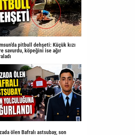
msun'da pitbull dehşeti: Küçük kızı
re savurdu, köpeğini ise ağır
raladı
zada ölen Bafralı astsubay, son