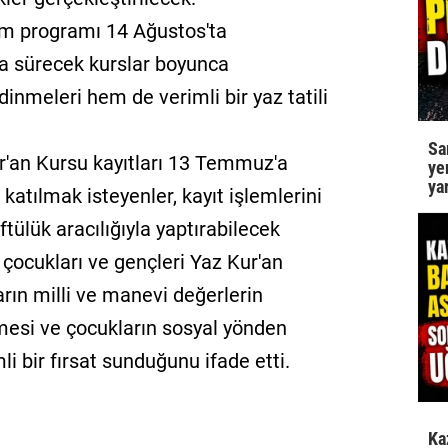
m programı 14 Ağustos'ta
 sürecek kurslar boyunca
dinmeleri hem de verimli bir yaz tatili
Sa
r'an Kursu kayıtları 13 Temmuz'a
ye
ya
atılmak isteyenler, kayıt işlemlerini
tülük aracılığıyla yaptırabilecek
çocukları ve gençleri Yaz Kur'an
arın milli ve manevi değerlerin
işmesi ve çocukların sosyal yönden
 bir fırsat sunduğunu ifade etti.
Ka