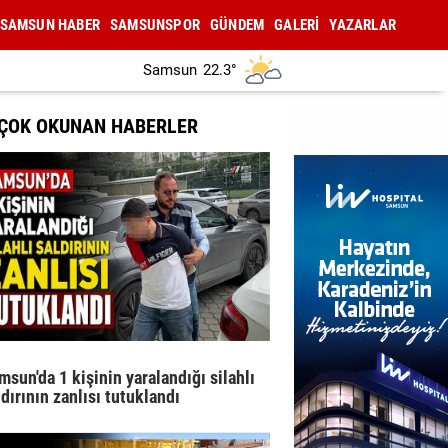
SAMSUN HABER
SAMSUNSPOR
GÜNDEM
GALERİ
YAZARLAR
Samsun
22.3°
 ÇOK OKUNAN HABERLER
msun'da 1 kişinin yaralandığı silahlı
ldırının zanlısı tutuklandı