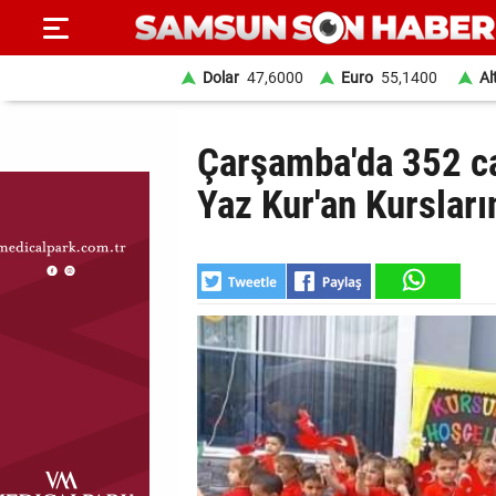
Dolar
47,6000
Euro
55,1400
Al
ANA
Çarşamba'da 352 c
SAYFA
Yaz Kur'an Kursları
SAMSUN
HABER
SAMSUNSPOR
GÜNDEM
SİYASET
EKONOMİ
DÜNYA