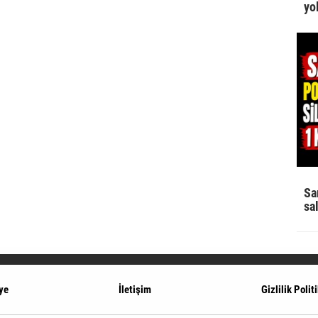
yo
Sa
sa
ye
İletişim
Gizlilik Polit