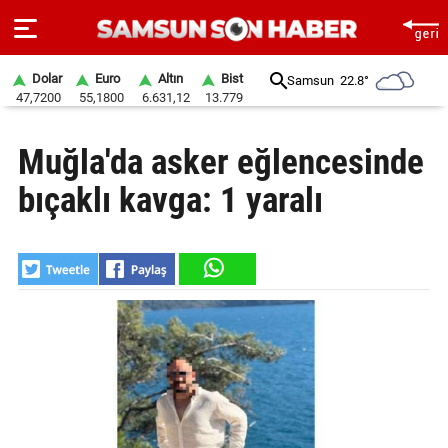
Dolar
Euro
Altın
Bist
Samsun
22.8°
47,7200
55,1800
6.631,12
13.779
ANA
Muğla'da asker eğlencesinde
SAYFA
bıçaklı kavga: 1 yaralı
SAMSUN
HABER
SAMSUNSPOR
GÜNDEM
SİYASET
EKONOMİ
DÜNYA