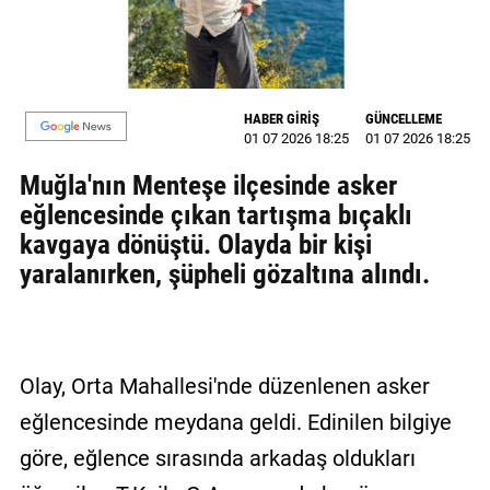
MAGAZİN
GALERİ
HABER GİRİŞ
GÜNCELLEME
VİDEO
01 07 2026 18:25
01 07 2026 18:25
Muğla'nın Menteşe ilçesinde asker
YAZARLAR
eğlencesinde çıkan tartışma bıçaklı
BİZE
kavgaya dönüştü. Olayda bir kişi
ULAŞIN
yaralanırken, şüpheli gözaltına alındı.
Künye
İletişim
Olay, Orta Mahallesi'nde düzenlenen asker
Gizlilik
Politikası
eğlencesinde meydana geldi. Edinilen bilgiye
göre, eğlence sırasında arkadaş oldukları