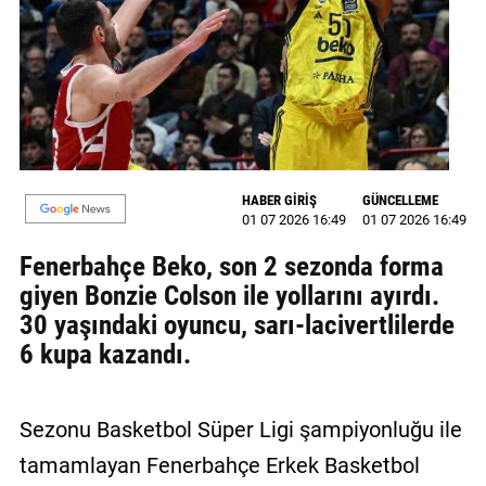
MAGAZİN
GALERİ
VİDEO
YAZARLAR
HABER GİRİŞ
GÜNCELLEME
01 07 2026 16:49
01 07 2026 16:49
BİZE
ULAŞIN
Fenerbahçe Beko, son 2 sezonda forma
giyen Bonzie Colson ile yollarını ayırdı.
Künye
30 yaşındaki oyuncu, sarı-lacivertlilerde
İletişim
6 kupa kazandı.
Gizlilik
Politikası
Sezonu Basketbol Süper Ligi şampiyonluğu ile
tamamlayan Fenerbahçe Erkek Basketbol