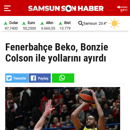
Dolar
Euro
Altın
Bist
Samsun
23.4°
47,7400
55,2500
6.660,55
13.779
ANA
Fenerbahçe Beko, Bonzie
SAYFA
Colson ile yollarını ayırdı
SAMSUN
HABER
SAMSUNSPOR
GÜNDEM
SİYASET
EKONOMİ
DÜNYA