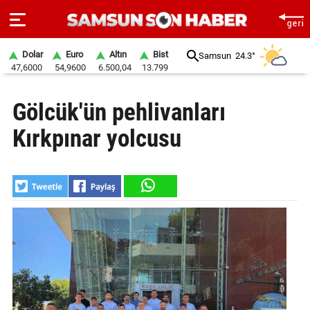
Dolar
Euro
Altın
Bist
Samsun
24.3°
47,6000
54,9600
6.500,04
13.799
ANA
Gölcük'ün pehlivanları
SAYFA
Kırkpınar yolcusu
SAMSUN
HABER
SAMSUNSPOR
GÜNDEM
SİYASET
EKONOMİ
DÜNYA