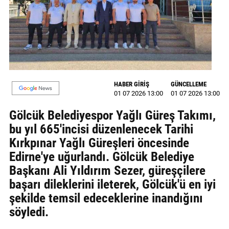
MAGAZİN
GALERİ
VİDEO
YAZARLAR
HABER GİRİŞ
GÜNCELLEME
01 07 2026 13:00
01 07 2026 13:00
BİZE
Gölcük Belediyespor Yağlı Güreş Takımı,
ULAŞIN
bu yıl 665'incisi düzenlenecek Tarihi
Künye
Kırkpınar Yağlı Güreşleri öncesinde
Edirne'ye uğurlandı. Gölcük Belediye
İletişim
Başkanı Ali Yıldırım Sezer, güreşçilere
Gizlilik
başarı dileklerini ileterek, Gölcük'ü en iyi
Politikası
şekilde temsil edeceklerine inandığını
söyledi.