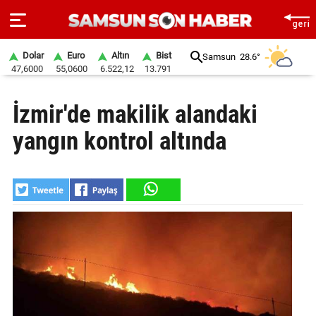
Dolar
Euro
Altın
Bist
Samsun
28.6°
47,6000
55,0600
6.522,12
13.791
ANA
İzmir'de makilik alandaki
SAYFA
yangın kontrol altında
SAMSUN
HABER
SAMSUNSPOR
GÜNDEM
SİYASET
EKONOMİ
DÜNYA