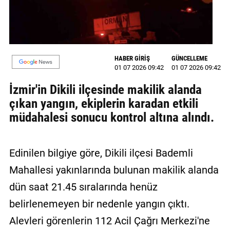
MAGAZİN
GALERİ
HABER GİRİŞ
GÜNCELLEME
VİDEO
01 07 2026 09:42
01 07 2026 09:42
YAZARLAR
İzmir'in Dikili ilçesinde makilik alanda
çıkan yangın, ekiplerin karadan etkili
BİZE
müdahalesi sonucu kontrol altına alındı.
ULAŞIN
Künye
Edinilen bilgiye göre, Dikili ilçesi Bademli
İletişim
Mahallesi yakınlarında bulunan makilik alanda
Gizlilik
dün saat 21.45 sıralarında henüz
Politikası
belirlenemeyen bir nedenle yangın çıktı.
Alevleri görenlerin 112 Acil Çağrı Merkezi'ne