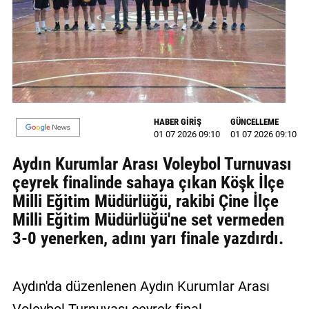
MAGAZİN
GALERİ
VİDEO
YAZARLAR
HABER GİRİŞ
GÜNCELLEME
01 07 2026 09:10
01 07 2026 09:10
BİZE
ULAŞIN
Aydın Kurumlar Arası Voleybol Turnuvası
çeyrek finalinde sahaya çıkan Köşk İlçe
Künye
Milli Eğitim Müdürlüğü, rakibi Çine İlçe
İletişim
Milli Eğitim Müdürlüğü'ne set vermeden
3-0 yenerken, adını yarı finale yazdırdı.
Gizlilik
Politikası
Aydın'da düzenlenen Aydın Kurumlar Arası