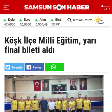
Dolar
Euro
Altın
Bist
Samsun
28.2°
47,6000
55,0600
6.504,49
13.791
ANA
Köşk İlçe Milli Eğitim, yarı
SAYFA
final bileti aldı
SAMSUN
HABER
SAMSUNSPOR
GÜNDEM
SİYASET
EKONOMİ
DÜNYA