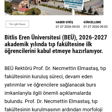
MAGAZİN
GALERİ
HABER GİRİŞ
GÜNCELLEME
01 07 2026 09:03
01 07 2026 09:03
VİDEO
Bitlis Eren Üniversitesi (BEÜ), 2026-2027
YAZARLAR
akademik yılında tıp fakültesine ilk
öğrencilerini kabul etmeye hazırlanıyor.
BİZE
ULAŞIN
Künye
BEÜ Rektörü Prof. Dr. Necmettin Elmastaş, tıp
fakültesinin kuruluş süreci, devam eden
İletişim
yatırımlar ve öğrencilere sağlanacak burs
Gizlilik
imkanlarıyla ilgili önemli açıklamalarda
Politikası
bulundu. Prof. Dr. Necmettin Elmastaş, tıp
fakültesinin kurulmasının ardından morfoloji