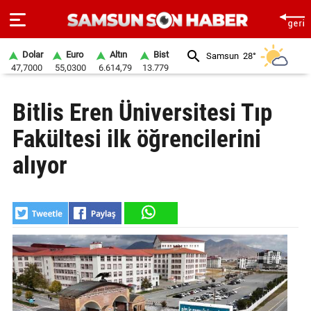
Dolar
Euro
Altın
Bist
Samsun
28°
47,7000
55,0300
6.614,79
13.779
ANA
Bitlis Eren Üniversitesi Tıp
SAYFA
Fakültesi ilk öğrencilerini
SAMSUN
HABER
alıyor
SAMSUNSPOR
GÜNDEM
SİYASET
EKONOMİ
DÜNYA