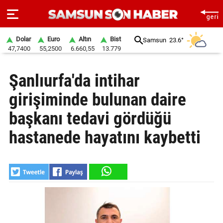
Dolar
Euro
Altın
Bist
Samsun
23.6°
47,7400
55,2500
6.660,55
13.779
ANA
Şanlıurfa'da intihar
SAYFA
girişiminde bulunan daire
SAMSUN
HABER
başkanı tedavi gördüğü
hastanede hayatını kaybetti
SAMSUNSPOR
GÜNDEM
SİYASET
EKONOMİ
DÜNYA