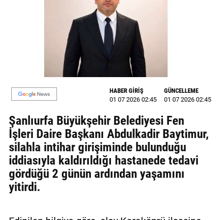
MAGAZİN
GALERİ
VİDEO
YAZARLAR
HABER GİRİŞ
GÜNCELLEME
01 07 2026 02:45
01 07 2026 02:45
BİZE
ULAŞIN
Şanlıurfa Büyükşehir Belediyesi Fen
İşleri Daire Başkanı Abdulkadir Baytimur,
Künye
silahla intihar girişiminde bulunduğu
İletişim
iddiasıyla kaldırıldığı hastanede tedavi
gördüğü 2 günün ardından yaşamını
Gizlilik
yitirdi.
Politikası