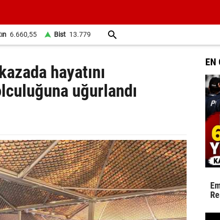
tın
6.660,55
Bist
13.779
EN
 kazada hayatını
olculuğuna uğurlandı
Em
Re