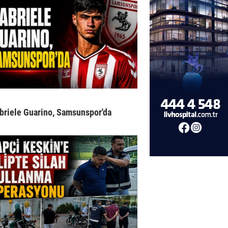
briele Guarino, Samsunspor'da