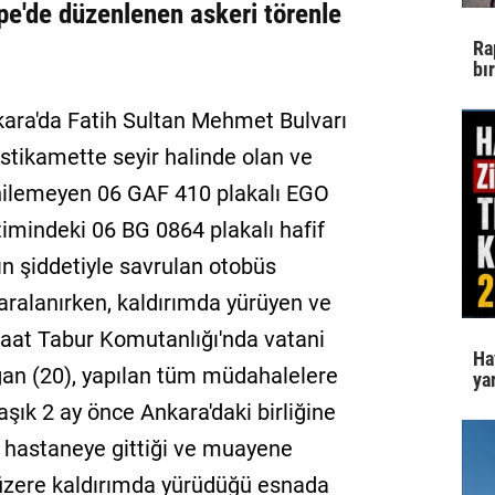
pe'de düzenlenen askeri törenle
Ra
bı
kara'da Fatih Sultan Mehmet Bulvarı
stikamette seyir halinde olan ve
ilemeyen 06 GAF 410 plakalı EGO
timindeki 06 BG 0864 plakalı hafif
ın şiddetiyle savrulan otobüs
yaralanırken, kaldırımda yürüyen ve
aat Tabur Komutanlığı'nda vatani
Ha
an (20), yapılan tüm müdahalelere
yar
şık 2 ay önce Ankara'daki birliğine
ü hastaneye gittiği ve muayene
 üzere kaldırımda yürüdüğü esnada