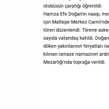
otobüsün çarptığı öğrenildi.
Hamza Efe Doğan'ın naaşı, meml
için Maltepe Merkez Camii'nde
tören düzenlendi. Törene asker
sayıda vatandaş katıldı. Doğan
döken yakınlarının feryatları i
kılınan cenaze namazının ard
Mezarlığı'nda toprağa verildi.