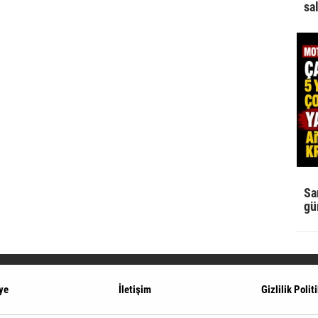
sa
Sa
gü
ye
İletişim
Gizlilik Polit