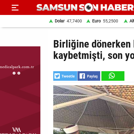
Dolar
47,7400
Euro
55,2500
Al
ANA
Birliğine dönerken
SAYFA
kaybetmişti, son y
SAMSUN
HABER
SAMSUNSPOR
GÜNDEM
SİYASET
EKONOMİ
DÜNYA