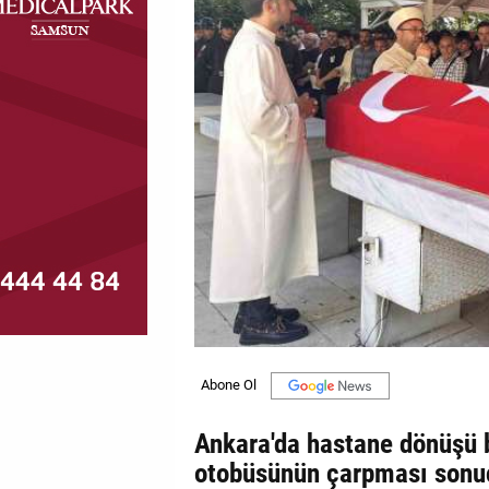
MAGAZİN
GALERİ
VİDEO
YAZARLAR
BİZE
ULAŞIN
Künye
İletişim
Gizlilik
Politikası
Ankara'da hastane dönüşü b
otobüsünün çarpması sonu