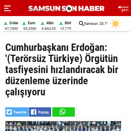
Dolar
Euro
Altın
Bist
Samsun
23.1°
47,7400
55,2500
6.660,55
13.779
ANA
Cumhurbaşkanı Erdoğan:
SAYFA
'(Terörsüz Türkiye) Örgütün
SAMSUN
HABER
tasfiyesini hızlandıracak bir
düzenleme üzerinde
SAMSUNSPOR
çalışıyoru
GÜNDEM
SİYASET
EKONOMİ
DÜNYA