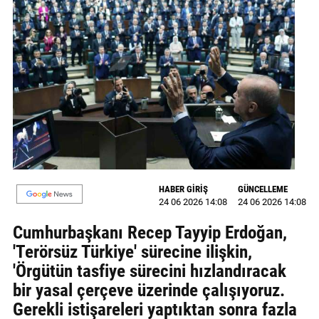
MAGAZİN
GALERİ
VİDEO
YAZARLAR
BİZE
ULAŞIN
HABER GİRİŞ
GÜNCELLEME
Künye
24 06 2026 14:08
24 06 2026 14:08
İletişim
Cumhurbaşkanı Recep Tayyip Erdoğan,
'Terörsüz Türkiye' sürecine ilişkin,
Gizlilik
'Örgütün tasfiye sürecini hızlandıracak
Politikası
bir yasal çerçeve üzerinde çalışıyoruz.
Gerekli istişareleri yaptıktan sonra fazla