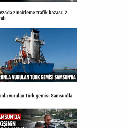
vza'da zincirleme trafik kazası: 2
alı
onla vurulan Türk gemisi Samsun'da