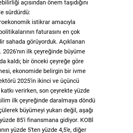
bilirliği açısından önem taşıdığını
le sürdürdü:
roekonomik istikrar amacıyla
olitikalarının faturasını en çok
dir sahada görüyorduk. Açıklanan
dı. 2026'nın ilk çeyreğinde büyüme
nda kaldı; bir önceki çeyreğe göre
mesi, ekonomide belirgin bir ivme
ektörü 2025'in ikinci ve üçüncü
katkı verirken, son çeyrekte yüzde
ğilim ilk çeyreğinde daralmaya döndü
çülerek büyümeyi yukarı değil, aşağı
k yüzde 85'i finansmana gidiyor. KOBİ
ının yüzde 5'ten yüzde 4,5'e, diğer