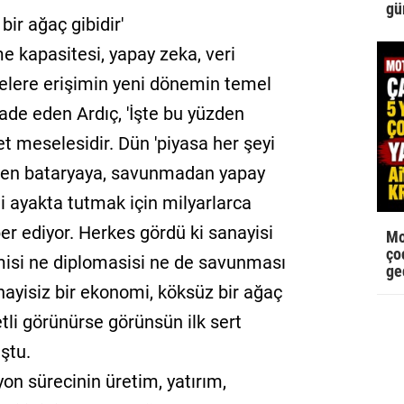
gü
bir ağaç gibidir'
me kapasitesi, yapay zeka, veri
elere erişimin yeni dönemin temel
 ifade eden Ardıç, 'İşte bu yüzden
et meselesidir. Dün 'piyasa her şeyi
ipten bataryaya, savunmadan yapay
i ayakta tutmak için milyarlarca
er ediyor. Herkes gördü ki sanayisi
Mo
çoc
misi ne diplomasisi ne de savunması
ge
ayisiz bir ekonomi, köksüz bir ağaç
tli görünürse görünsün ilk sert
uştu.
yon sürecinin üretim, yatırım,