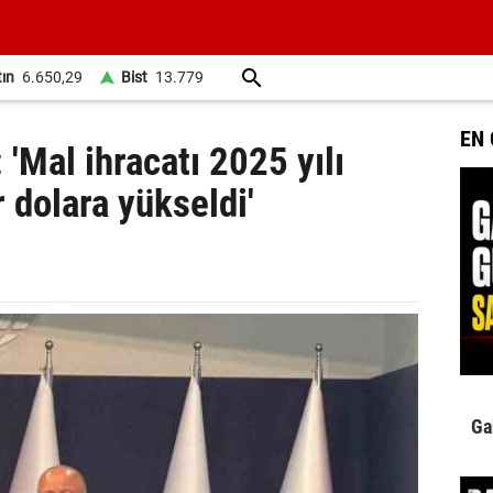
tın
6.650,29
Bist
13.779
EN
'Mal ihracatı 2025 yılı
 dolara yükseldi'
Ga