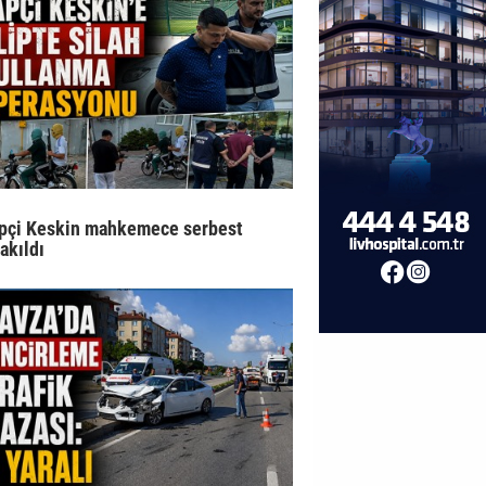
pçi Keskin mahkemece serbest
rakıldı