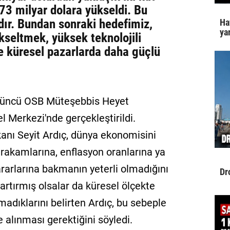
73 milyar dolara yükseldi. Bu
dır. Bundan sonraki hedefimiz,
Ha
yar
kseltmek, yüksek teknolojili
ve küresel pazarlarda daha güçlü
 3'üncü OSB Müteşebbis Heyet
 Merkezi'nde gerçekleştirildi.
ı Seyit Ardıç, dünya ekonomisini
rakamlarına, enflasyon oranlarına ya
rarlarına bakmanın yeterli olmadığını
Dr
artırmış olsalar da küresel ölçekte
adıklarını belirten Ardıç, bu sebeple
 alınması gerektiğini söyledi.