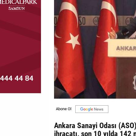
MAGAZİN
GALERİ
VİDEO
YAZARLAR
BİZE
ULAŞIN
Künye
İletişim
Gizlilik
Politikası
Ankara Sanayi Odası (ASO) 
ihracatı, son 10 yılda 142 