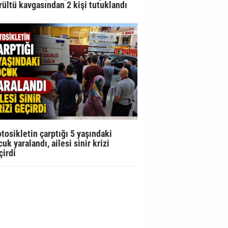
rültü kavgasından 2 kişi tutuklandı
tosikletin çarptığı 5 yaşındaki
uk yaralandı, ailesi sinir krizi
çirdi