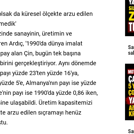
olsak da küresel ölçekte arzu edilen
medik'
nde sanayinin, üretimin ve
ren Ardıç, '1990'da dünya imalat
Sa
 pay alan Çin, bugün tek başına
sa
 birini gerçekleştiriyor. Aynı dönemde
 payı yüzde 23'ten yüzde 16'ya,
yüzde 5'e, Almanya'nın payı ise yüzde
e'nin payı ise 1990'da yüzde 0,86 iken,
ine ulaşabildi. Üretim kapasitemizi
kte arzu edilen sıçramayı henüz
tu.
Sa