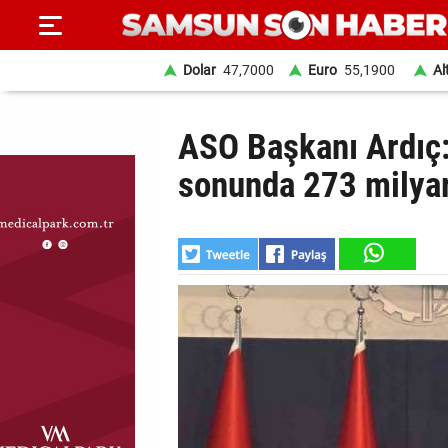
Dolar
47,7000
Euro
55,1900
Al
ANA
ASO Başkanı Ardıç: 
SAYFA
sonunda 273 milyar
SAMSUN
HABER
SAMSUNSPOR
GÜNDEM
SİYASET
EKONOMİ
DÜNYA