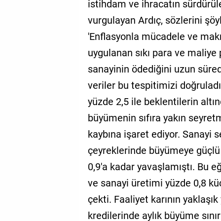
istihdam ve ihracatın sürdürüle
vurgulayan Ardıç, sözlerini şöy
'Enflasyonla mücadele ve mak
uygulanan sıkı para ve maliye p
sanayinin ödediğini uzun süre
veriler bu tespitimizi doğrula
yüzde 2,5 ile beklentilerin altı
büyümenin sıfıra yakın seyret
kaybına işaret ediyor. Sanayi s
çeyreklerinde büyümeye güçlü 
0,9'a kadar yavaşlamıştı. Bu e
ve sanayi üretimi yüzde 0,8 kü
çekti. Faaliyet karının yaklaşı
kredilerinde aylık büyüme sınır