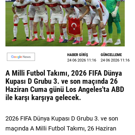
MAGAZİN
GALERİ
VİDEO
YAZARLAR
HABER GİRİŞ
GÜNCELLEME
24 06 2026 11:16
24 06 2026 11:16
BİZE
ULAŞIN
A Milli Futbol Takımı, 2026 FIFA Dünya
Kupası D Grubu 3. ve son maçında 26
Künye
Haziran Cuma günü Los Angeles'ta ABD
İletişim
ile karşı karşıya gelecek.
Gizlilik
Politikası
2026 FIFA Dünya Kupası D Grubu 3. ve son
maçında A Milli Futbol Takımı, 26 Haziran