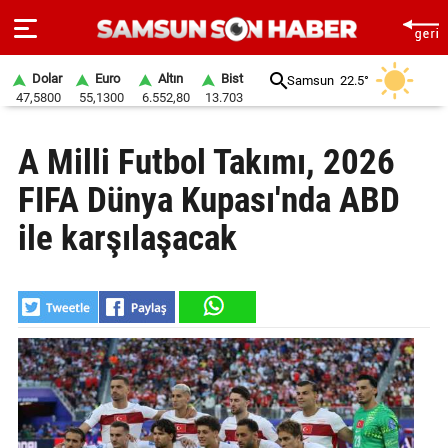
Dolar
Euro
Altın
Bist
Samsun
22.5°
47,5800
55,1300
6.552,80
13.703
ANA
A Milli Futbol Takımı, 2026
SAYFA
FIFA Dünya Kupası'nda ABD
SAMSUN
HABER
ile karşılaşacak
SAMSUNSPOR
GÜNDEM
SİYASET
EKONOMİ
DÜNYA