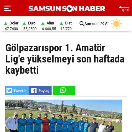
Dolar
Euro
Altın
Bist
Samsun
29.8°
47,7400
55,2500
6.660,55
13.779
ANA
Gölpazarıspor 1. Amatör
SAYFA
Lig'e yükselmeyi son haftada
SAMSUN
HABER
kaybetti
SAMSUNSPOR
GÜNDEM
SİYASET
EKONOMİ
DÜNYA