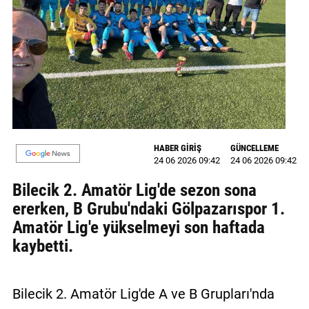
MAGAZİN
GALERİ
VİDEO
YAZARLAR
BİZE
HABER GİRİŞ
GÜNCELLEME
ULAŞIN
24 06 2026 09:42
24 06 2026 09:42
Künye
Bilecik 2. Amatör Lig'de sezon sona
ererken, B Grubu'ndaki Gölpazarıspor 1.
İletişim
Amatör Lig'e yükselmeyi son haftada
kaybetti.
Gizlilik
Politikası
Bilecik 2. Amatör Lig'de A ve B Grupları'nda