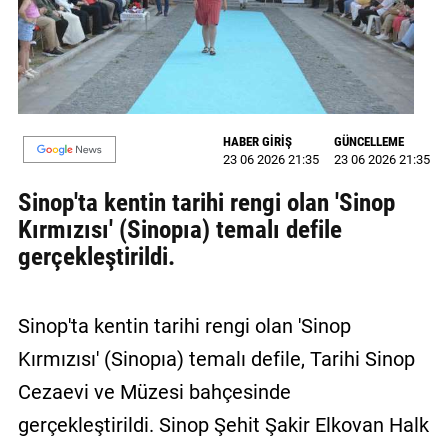
MAGAZİN
GALERİ
VİDEO
HABER GİRİŞ
GÜNCELLEME
23 06 2026 21:35
23 06 2026 21:35
YAZARLAR
Sinop'ta kentin tarihi rengi olan 'Sinop
BİZE
Kırmızısı' (Sinopıa) temalı defile
ULAŞIN
gerçekleştirildi.
Künye
İletişim
Sinop'ta kentin tarihi rengi olan 'Sinop
Gizlilik
Kırmızısı' (Sinopıa) temalı defile, Tarihi Sinop
Politikası
Cezaevi ve Müzesi bahçesinde
gerçekleştirildi. Sinop Şehit Şakir Elkovan Halk