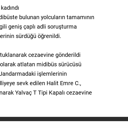
 kadındı
dibüste bulunan yolcuların tamamının
lgili geniş çaplı adli soruşturma
ilerinin sürdüğü öğrenildi.
utuklanarak cezaevine gönderildi
ı olarak atlatan midibüs sürücüsü
. Jandarmadaki işlemlerinin
yeye sevk edilen Halit Emre C.,
narak Yalvaç T Tipi Kapalı cezaevine