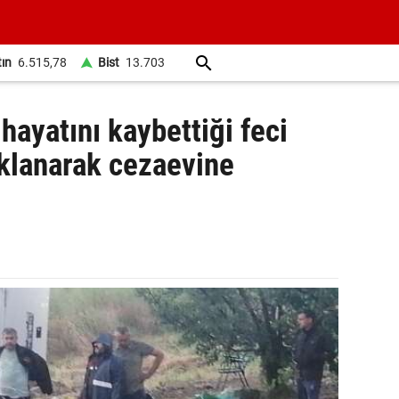
tın
6.515,78
Bist
13.703
 hayatını kaybettiği feci
klanarak cezaevine