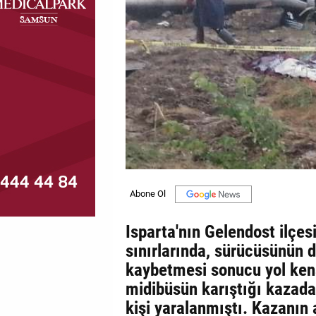
MAGAZİN
GALERİ
VİDEO
YAZARLAR
BİZE
ULAŞIN
Künye
İletişim
Isparta'nın Gelendost ilçes
sınırlarında, sürücüsünün d
Gizlilik
kaybetmesi sonucu yol ken
Politikası
midibüsün karıştığı kazada
kişi yaralanmıştı. Kazanın