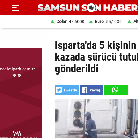
Dolar
47,6000
Euro
55,1000
Al
ANA
Isparta'da 5 kişinin
SAYFA
kazada sürücü tutu
SAMSUN
gönderildi
HABER
SAMSUNSPOR
GÜNDEM
SİYASET
EKONOMİ
DÜNYA