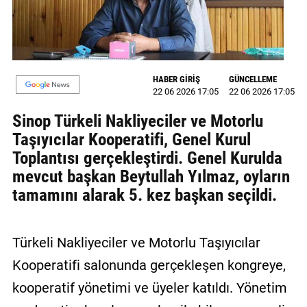
MAGAZİN
GALERİ
HABER GİRİŞ
GÜNCELLEME
VİDEO
22 06 2026 17:05
22 06 2026 17:05
YAZARLAR
Sinop Türkeli Nakliyeciler ve Motorlu
Taşıyıcılar Kooperatifi, Genel Kurul
BİZE
Toplantısı gerçekleştirdi. Genel Kurulda
ULAŞIN
mevcut başkan Beytullah Yılmaz, oyların
Künye
tamamını alarak 5. kez başkan seçildi.
İletişim
Türkeli Nakliyeciler ve Motorlu Taşıyıcılar
Gizlilik
Politikası
Kooperatifi salonunda gerçekleşen kongreye,
kooperatif yönetimi ve üyeler katıldı. Yönetim