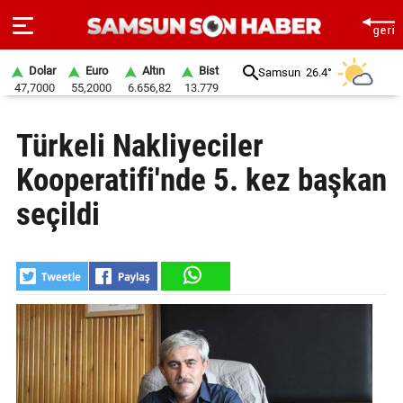
Dolar
Euro
Altın
Bist
Samsun
26.4°
47,7000
55,2000
6.656,82
13.779
ANA
Türkeli Nakliyeciler
SAYFA
Kooperatifi'nde 5. kez başkan
SAMSUN
HABER
seçildi
SAMSUNSPOR
GÜNDEM
SİYASET
EKONOMİ
DÜNYA