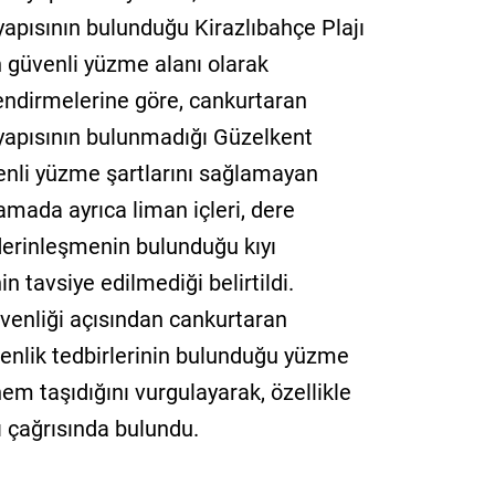
yapısının bulunduğu Kirazlıbahçe Plajı
in güvenli yüzme alanı olarak
endirmelerine göre, cankurtaran
tyapısının bulunmadığı Güzelkent
üvenli yüzme şartlarını sağlamayan
lamada ayrıca liman içleri, dere
i derinleşmenin bulunduğu kıyı
n tavsiye edilmediği belirtildi.
üvenliği açısından cankurtaran
venlik tedbirlerinin bulunduğu yüzme
nem taşıdığını vurgulayarak, özellikle
ı çağrısında bulundu.