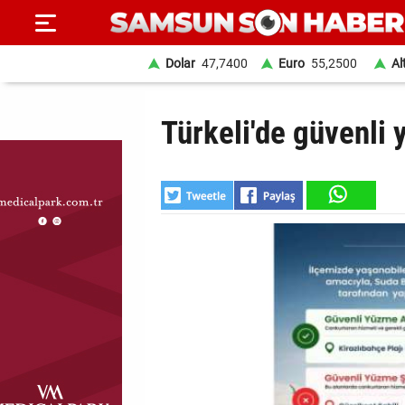
Dolar
47,7400
Euro
55,2500
Al
ANA
Türkeli'de güvenli 
SAYFA
SAMSUN
HABER
SAMSUNSPOR
GÜNDEM
SİYASET
EKONOMİ
DÜNYA