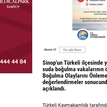
MAGAZİN
GALERİ
VİDEO
YAZARLAR
BİZE
ULAŞIN
Sinop'un Türkeli ilçesinde
Künye
suda boğulma vakalarının 
Boğulma Olaylarını Önleme
İletişim
değerlendirmeler sonucunda
Gizlilik
açıklandı.
Politikası
Türkeli Kaymakamlığı tarafınd