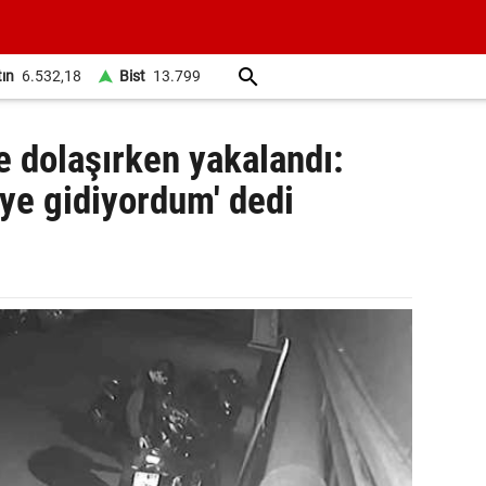
tın
6.532,18
Bist
13.799
e dolaşırken yakalandı:
eye gidiyordum' dedi