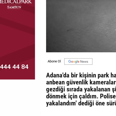
MAGAZİN
GALERİ
VİDEO
YAZARLAR
BİZE
ULAŞIN
Künye
Adana'da bir kişinin park h
İletişim
anbean güvenlik kameraları
gezdiği sırada yakalanan şü
Gizlilik
dönmek için çaldım. Polis
Politikası
yakalandım' dediği öne sür