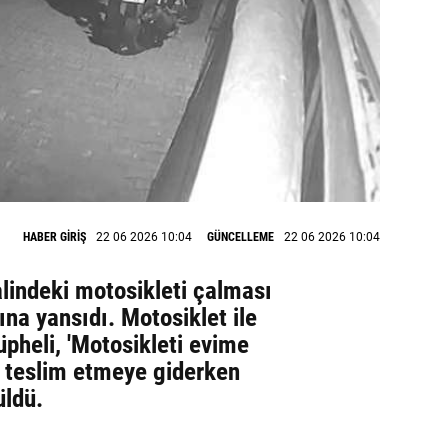
HABER GİRİŞ
22 06 2026 10:04
GÜNCELLEME
22 06 2026 10:04
alindeki motosikleti çalması
na yansıdı. Motosiklet ile
pheli, 'Motosikleti evime
e teslim etmeye giderken
üldü.