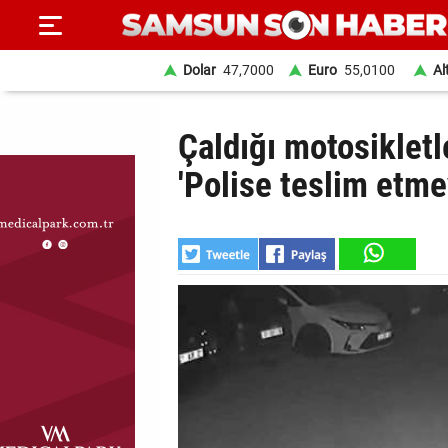
Dolar
47,7000
Euro
55,0100
Al
ANA
Çaldığı motosikletl
SAYFA
'Polise teslim etm
SAMSUN
HABER
SAMSUNSPOR
GÜNDEM
SİYASET
EKONOMİ
DÜNYA