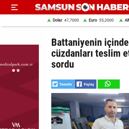
Dolar
47,7000
Euro
55,2000
Al
ANA
Battaniyenin içinde
SAYFA
cüzdanları teslim et
SAMSUN
sordu
HABER
SAMSUNSPOR
GÜNDEM
SİYASET
EKONOMİ
DÜNYA