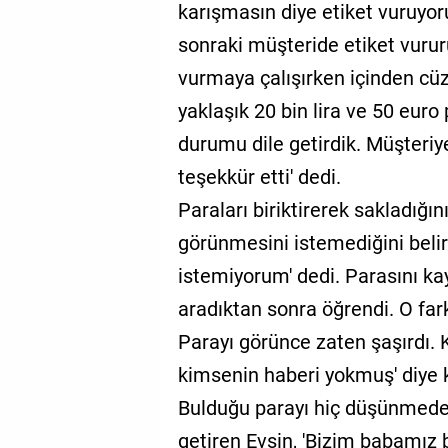
karışmasın diye etiket vuruyoruz
sonraki müşteride etiket vurur
vurmaya çalışırken içinden cüz
yaklaşık 20 bin lira ve 50 euro
durumu dile getirdik. Müşteriye
teşekkür etti' dedi.
Paraları biriktirerek sakladığı
görünmesini istemediğini belirte
istemiyorum' dedi. Parasını ka
aradıktan sonra öğrendi. O fa
Parayı görünce zaten şaşırdı. 
kimsenin haberi yokmuş' diye 
Bulduğu parayı hiç düşünmeden
getiren Evşin, 'Bizim babamız