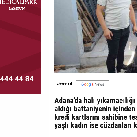
MAGAZİN
GALERİ
VİDEO
YAZARLAR
BİZE
ULAŞIN
Künye
İletişim
Adana'da halı yıkamacılığı
aldığı battaniyenin içinden 
Gizlilik
kredi kartlarını sahibine te
Politikası
yaşlı kadın ise cüzdanları 