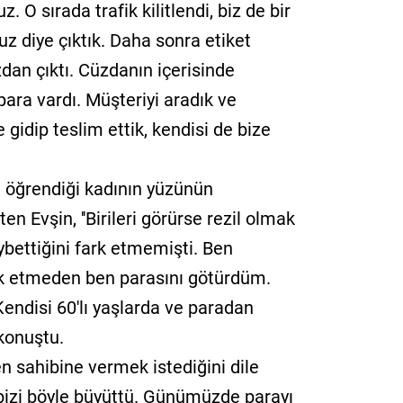
. O sırada trafik kilitlendi, biz de bir
uz diye çıktık. Daha sonra etiket
dan çıktı. Cüzdanın içerisinde
 para vardı. Müşteriyi aradık ve
 gidip teslim ettik, kendisi de bize
nı öğrendiği kadının yüzünün
n Evşin, ''Birileri görürse rezil olmak
ybettiğini fark etmemişti. Ben
rk etmeden ben parasını götürdüm.
Kendisi 60'lı yaşlarda ve paradan
konuştu.
 sahibine vermek istediğini dile
 bizi böyle büyüttü. Günümüzde parayı