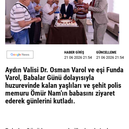
MAGAZİN
GALERİ
VİDEO
YAZARLAR
HABER GİRİŞ
GÜNCELLEME
21 06 2026 21:54
21 06 2026 21:54
BİZE
ULAŞIN
Aydın Valisi Dr. Osman Varol ve eşi Funda
Varol, Babalar Günü dolayısıyla
Künye
huzurevinde kalan yaşlıları ve şehit polis
İletişim
memuru Ömür Nam'ın babasını ziyaret
ederek günlerini kutladı.
Gizlilik
Politikası