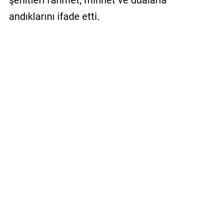
şehitleri rahmet, minnet ve dualarla
andıklarını ifade etti.