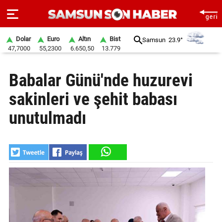
Dolar
Euro
Altın
Bist
Samsun
23.9°
47,7000
55,2300
6.650,50
13.779
ANA
Babalar Günü'nde huzurevi
SAYFA
sakinleri ve şehit babası
SAMSUN
HABER
unutulmadı
SAMSUNSPOR
GÜNDEM
SİYASET
EKONOMİ
DÜNYA