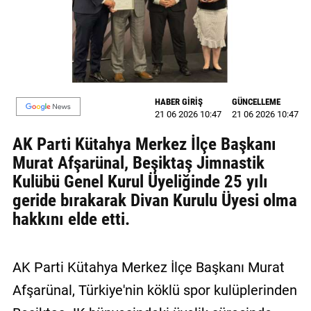
MAGAZİN
GALERİ
VİDEO
HABER GİRİŞ
GÜNCELLEME
YAZARLAR
21 06 2026 10:47
21 06 2026 10:47
AK Parti Kütahya Merkez İlçe Başkanı
BİZE
ULAŞIN
Murat Afşarünal, Beşiktaş Jimnastik
Kulübü Genel Kurul Üyeliğinde 25 yılı
Künye
geride bırakarak Divan Kurulu Üyesi olma
hakkını elde etti.
İletişim
Gizlilik
Politikası
AK Parti Kütahya Merkez İlçe Başkanı Murat
Afşarünal, Türkiye'nin köklü spor kulüplerinden