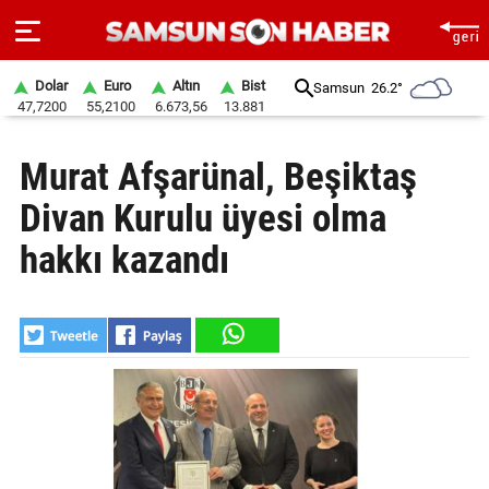
Dolar
Euro
Altın
Bist
Samsun
26.2°
47,7200
55,2100
6.673,56
13.881
ANA
Murat Afşarünal, Beşiktaş
SAYFA
Divan Kurulu üyesi olma
SAMSUN
HABER
hakkı kazandı
SAMSUNSPOR
GÜNDEM
SİYASET
EKONOMİ
DÜNYA