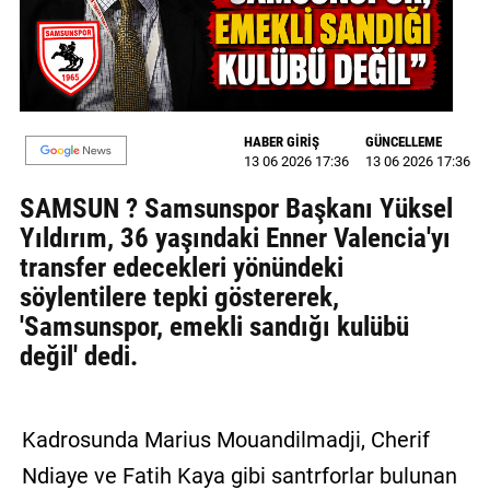
MAGAZİN
GALERİ
VİDEO
HABER GİRİŞ
GÜNCELLEME
13 06 2026 17:36
13 06 2026 17:36
YAZARLAR
SAMSUN ? Samsunspor Başkanı Yüksel
BİZE
Yıldırım, 36 yaşındaki Enner Valencia'yı
ULAŞIN
transfer edecekleri yönündeki
söylentilere tepki göstererek,
Künye
'Samsunspor, emekli sandığı kulübü
İletişim
değil' dedi.
Gizlilik
Politikası
Kadrosunda Marius Mouandilmadji, Cherif
Ndiaye ve Fatih Kaya gibi santrforlar bulunan