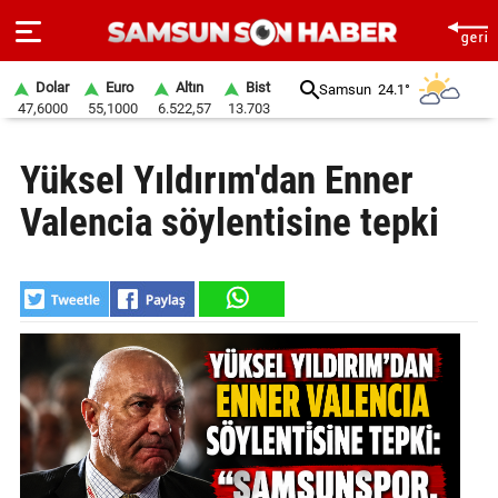
Dolar
Euro
Altın
Bist
Samsun
24.1°
47,6000
55,1000
6.522,57
13.703
ANA
Yüksel Yıldırım'dan Enner
SAYFA
Valencia söylentisine tepki
SAMSUN
HABER
SAMSUNSPOR
GÜNDEM
SİYASET
EKONOMİ
DÜNYA